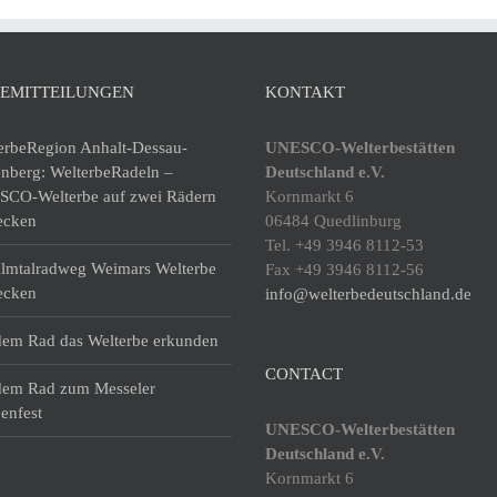
SEMITTEILUNGEN
KONTAKT
erbeRegion Anhalt-Dessau-
UNESCO-Welterbestätten
enberg: WelterbeRadeln –
Deutschland e.V.
CO-Welterbe auf zwei Rädern
Kornmarkt 6
ecken
06484 Quedlinburg
Tel. +49 3946 8112-53
lmtalradweg Weimars Welterbe
Fax +49 3946 8112-56
ecken
info@welterbedeutschland.de
dem Rad das Welterbe erkunden
CONTACT
dem Rad zum Messeler
enfest
UNESCO-Welterbestätten
Deutschland e.V.
Kornmarkt 6