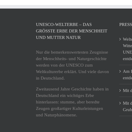
UNESCO-WELTERBE – DAS
PRES
GRÖSSTE ERBE DER MENSCHHEIT U
ND MUTTER NATUR
Welt
Witt
Nur die bemerkenswertesten Zeugnisse
UNES
der Menschheits- und Naturgeschichte
entd
werden von der UNESCO zum
Am I
Weltkulturerbe erklärt. Und viele davon
entd
in Deutschland.
Zweitausend Jahre Geschichte haben in
Mit 
Deutschland ein wichtiges Erbe
hinterlassen: stumme, aber beredte
Mit 
Zeugen großartiger Kulturleistungen
Grub
und Naturphänomene.