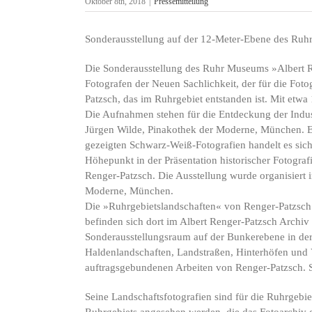
Oktober 8th, 2018
|
Pressemitteilung
Sonderausstellung auf der 12-Meter-Ebene des Ru
Die Sonderausstellung des Ruhr Museums »Albert Re
Fotografen der Neuen Sachlichkeit, der für die Fotog
Patzsch, das im Ruhrgebiet entstanden ist. Mit etwa 
Die Aufnahmen stehen für die Entdeckung der Indus
Jürgen Wilde, Pinakothek der Moderne, München. E
gezeigten Schwarz-Weiß-Fotografien handelt es sich 
Höhepunkt in der Präsentation historischer Fotogra
Renger-Patzsch. Die Ausstellung wurde organisiert 
Moderne, München.
Die »Ruhrgebietslandschaften« von Renger-Patzsch 
befinden sich dort im Albert Renger-Patzsch Archi
Sonderausstellungsraum auf der Bunkerebene in de
Haldenlandschaften, Landstraßen, Hinterhöfen und 
auftragsgebundenen Arbeiten von Renger-Patzsch. S
Seine Landschaftsfotografien sind für die Ruhrgebie
Ruhrgebiets angesehen werden, die das Fotoarchiv