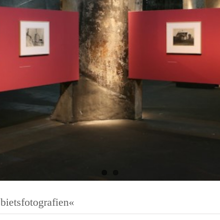
 und Michaeliskirche in
Karolingisches Westwerk und Civita
desheim
Corvey
bietsfotografien«