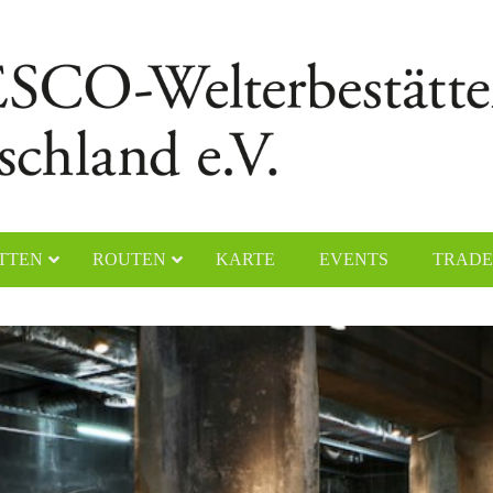
TTEN
ROUTEN
KARTE
EVENTS
TRADE
chener Dom
Naumburger Dom
yerer Dom
Klosteranlage Maulbronn
lfahrtskirche „Die Wies“
Kölner Dom
ster Lorsch
Klosterinsel Reichenau