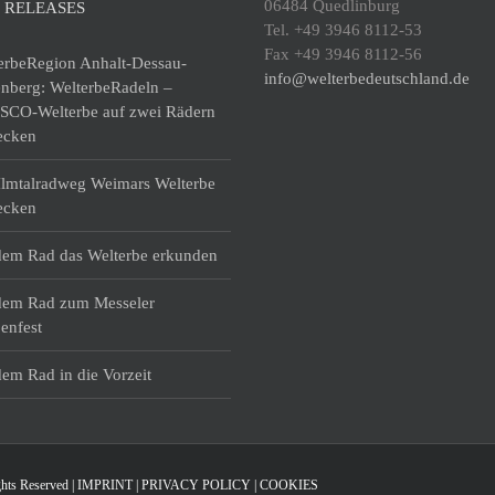
06484 Quedlinburg
 RELEASES
Tel. +49 3946 8112-53
Fax +49 3946 8112-56
erbeRegion Anhalt-Dessau-
info@welterbedeutschland.de
enberg: WelterbeRadeln –
CO-Welterbe auf zwei Rädern
ecken
lmtalradweg Weimars Welterbe
ecken
dem Rad das Welterbe erkunden
dem Rad zum Messeler
enfest
dem Rad in die Vorzeit
hts Reserved |
IMPRINT
|
PRIVACY POLICY
|
COOKIES