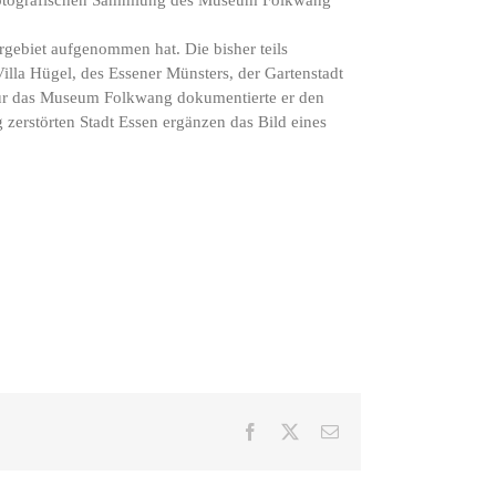
rgebiet aufgenommen hat. Die bisher teils
lla Hügel, des Essener Münsters, der Gartenstadt
Für das Museum Folkwang dokumentierte er den
erstörten Stadt Essen ergänzen das Bild eines
Facebook
X
E-
Mail