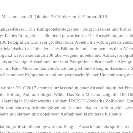
hr Museums vom 8. Oktober 2018 bis zum 3. Februar 2019
nger-Patzsch. Die Ruhrgebietsfotografien« zeigt Klassiker und bisher 
rafie des Ruhrgebiets stilbildend geworden ist. Die Ausstellung präsent
100 Fotografien wird sein größtes freies Projekt, die »Ruhrgebietslands
trielandschaft als künstlerisches Bildmotiv und stammen aus dem Alber
rgänzt werden sie durch 200 überwiegend unbekannte Auftragsfotografi
bis auf wenige Ausnahmen um vom Fotografen selbst erstellte Abzüge. Ihr
fien im Ruhr Museum dar. Die Ausstellung ist die bislang umfassendste 
in besonderer Kooperation und mit wissenschaftlicher Unterstützung de
wurden 2016/2017 erstmals umfassend in einer Ausstellung in der Pina
v der Stiftung Ann und Jürgen Wilde. Das Ruhr Museum zeigt die 100 Bi
r ehemaligen Kohlenwäsche auf dem UNESCO-Welterbe Zollverein. Entst
Vorstadthäusern, Schrebergärten und Zechenanlagen im Ruhrgebiet zwi
eine nüchternen und objektiven Aufnahmen faszinieren bis heute.
tsfotografie stilbildend geworden. Renger-Patzsch kann als spiritus rec
 des Ruhr Museums sammelt, ähnlich wie Otto Steinert am Beginn de