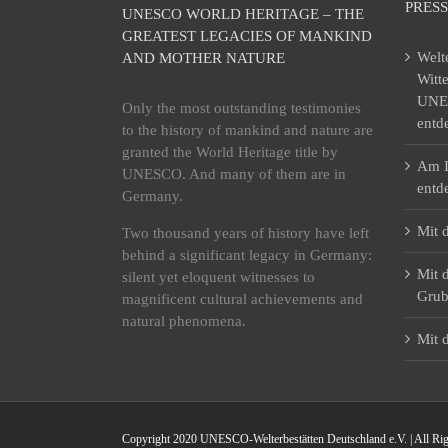
PRESS
UNESCO WORLD HERITAGE – THE
GREATEST LEGACIES OF MANKIND
Welt
AND MOTHER NATURE
Witt
UNES
Only the most outstanding testimonies
entd
to the history of mankind and nature are
granted the World Heritage title by
Am I
UNESCO. And many of them are in
entd
Germany.
Mit 
Two thousand years of history have left
behind a significant legacy in Germany:
Mit 
silent yet eloquent witnesses to
Grub
magnificent cultural achievements and
natural phenomena.
Mit 
Copyright 2020 UNESCO-Welterbestätten Deutschland e.V. | All Rig