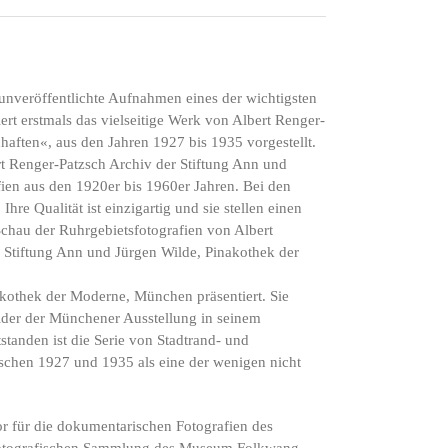
unveröffentlichte Aufnahmen eines der wichtigsten
iert erstmals das vielseitige Werk von Albert Renger-
chaften«, aus den Jahren 1927 bis 1935 vorgestellt.
t Renger-Patzsch Archiv der Stiftung Ann und
en aus den 1920er bis 1960er Jahren. Bei den
e Qualität ist einzigartig und sie stellen einen
Schau der Ruhrgebietsfotografien von Albert
r Stiftung Ann und Jürgen Wilde, Pinakothek der
kothek der Moderne, München präsentiert. Sie
lder der Münchener Ausstellung in seinem
anden ist die Serie von Stadtrand- und
schen 1927 und 1935 als eine der wenigen nicht
tor für die dokumentarischen Fotografien des
r Fotografischen Sammlung des Museum Folkwang