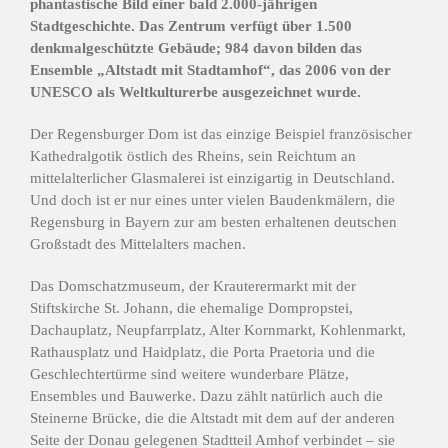
phantastische Bild einer bald 2.000-jährigen
Stadtgeschichte. Das Zentrum verfügt über 1.500
denkmalgeschützte Gebäude; 984 davon bilden das
Ensemble „Altstadt mit Stadtamhof“, das 2006 von der
UNESCO als Weltkulturerbe ausgezeichnet wurde.
Der Regensburger Dom ist das einzige Beispiel französischer
Kathedralgotik östlich des Rheins, sein Reichtum an
mittelalterlicher Glasmalerei ist einzigartig in Deutschland.
Und doch ist er nur eines unter vielen Baudenkmälern, die
Regensburg in Bayern zur am besten erhaltenen deutschen
Großstadt des Mittelalters machen.
Das Domschatzmuseum, der Krauterermarkt mit der
Stiftskirche St. Johann, die ehemalige Dompropstei,
Dachauplatz, Neupfarrplatz, Alter Kornmarkt, Kohlenmarkt,
Rathausplatz und Haidplatz, die Porta Praetoria und die
Geschlechtertürme sind weitere wunderbare Plätze,
Ensembles und Bauwerke. Dazu zählt natürlich auch die
Steinerne Brücke, die die Altstadt mit dem auf der anderen
Seite der Donau gelegenen Stadtteil Amhof verbindet – sie