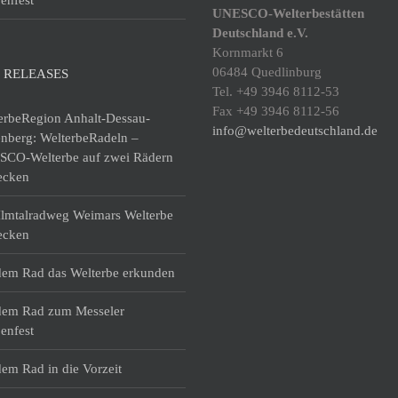
UNESCO-Welterbestätten
Deutschland e.V.
Kornmarkt 6
06484 Quedlinburg
 RELEASES
Tel. +49 3946 8112-53
Fax +49 3946 8112-56
erbeRegion Anhalt-Dessau-
info@welterbedeutschland.de
enberg: WelterbeRadeln –
CO-Welterbe auf zwei Rädern
ecken
lmtalradweg Weimars Welterbe
ecken
dem Rad das Welterbe erkunden
dem Rad zum Messeler
enfest
dem Rad in die Vorzeit