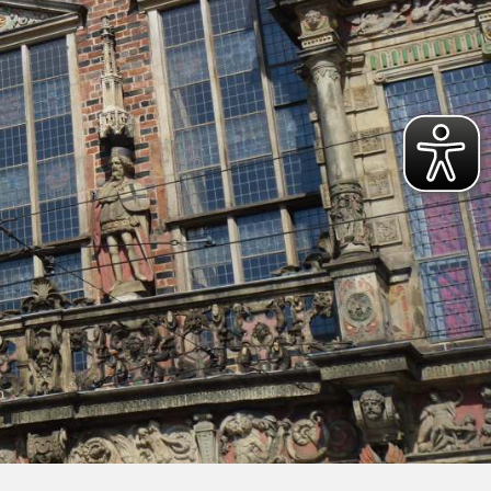
l
r,
und