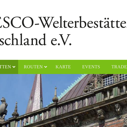
TTEN
ROUTEN
KARTE
EVENTS
TRADE
ische Baudenkmale, Dom St. Peter
Rathaus und Roland in Bremen
 Liebfrauenkirche in Trier
Siedlungen der Berliner Moderne
nzen des Römischen Reiches –
Prähistorische Pfahlbauten um die
rgermanisch-raetischer Limes
Alpen
hergedenkstätten in Eisleben und