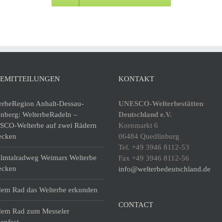
SEMITTEILUNGEN
KONTAKT
erbeRegion Anhalt-Dessau-
UNESCO-Welterbestätten
enberg: WelterbeRadeln –
Deutschland e.V.
CO-Welterbe auf zwei Rädern
Kornmarkt 6
ecken
06484 Quedlinburg
Tel. +49 3946 8112-53
lmtalradweg Weimars Welterbe
Fax +49 3946 8112-56
ecken
info@welterbedeutschland.de
dem Rad das Welterbe erkunden
CONTACT
dem Rad zum Messeler
enfest