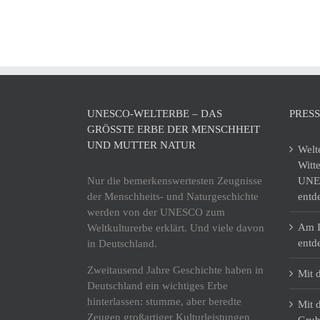
UNESCO-WELTERBE – DAS
PRES
GRÖSSTE ERBE DER MENSCHHEIT U
ND MUTTER NATUR
Welt
Witt
Nur die bemerkenswertesten Zeugnisse
UNES
der Menschheits- und Naturgeschichte
entd
werden von der UNESCO zum
Am I
Weltkulturerbe erklärt. Und viele davon
entd
in Deutschland.
Zweitausend Jahre Geschichte haben in
Mit 
Deutschland ein wichtiges Erbe
hinterlassen: stumme, aber beredte
Mit 
Zeugen großartiger Kulturleistungen
Grub