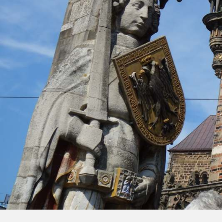
Wit
Kla
Mus
Le 
Höh
Sch