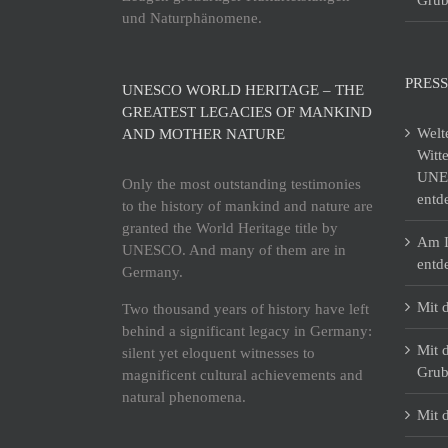
und Naturphänomene.
PRESS
UNESCO WORLD HERITAGE – THE
GREATEST LEGACIES OF MANKIND
Welt
AND MOTHER NATURE
Witt
UNES
Only the most outstanding testimonies
entd
to the history of mankind and nature are
granted the World Heritage title by
Am I
UNESCO. And many of them are in
entd
Germany.
Mit 
Two thousand years of history have left
behind a significant legacy in Germany:
Mit 
silent yet eloquent witnesses to
Grub
magnificent cultural achievements and
natural phenomena.
Mit 