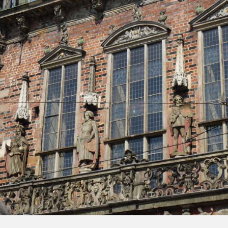
Markgräfliches Opernhaus Bayreuth
tenberg
Darmstädter Künstlerkolonie
ssisches Weimar
Mathildenhöhe
eumsinsel Berlin
Speicherstadt und Kontorhausvierte
Corbusiers Werk in Stuttgart
mit Chilehaus, Hamburg
len und Eizeitkunst der
Das Jüdisch-Mittelalterliche Erbe in
wäbischen Alb
Erfurt
Bauhaus und seine Stätten in Weima
Dessau und Bernau
Archäologischer Grenzkomplex
Haithabu und Danewerk
Bedeutende Kurstädte Europas
SchUM-Stätten in Speyer, Worms 
Mainz