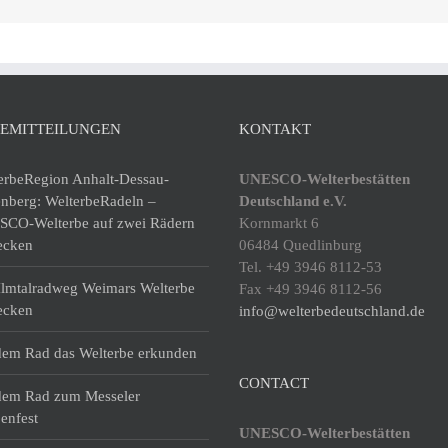
SEMITTEILUNGEN
KONTAKT
erbeRegion Anhalt-Dessau-
UNESCO-Welterbestätten
enberg: WelterbeRadeln –
Deutschland e.V.
CO-Welterbe auf zwei Rädern
Kornmarkt 6
ecken
06484 Quedlinburg
Tel. +49 3946 8112-53
lmtalradweg Weimars Welterbe
Fax +49 3946 8112-56
ecken
info@welterbedeutschland.de
dem Rad das Welterbe erkunden
CONTACT
dem Rad zum Messeler
enfest
UNESCO-Welterbestätten