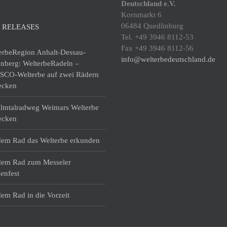
Deutschland e.V.
Kornmarkt 6
06484 Quedlinburg
 RELEASES
Tel. +49 3946 8112-53
Fax +49 3946 8112-56
erbeRegion Anhalt-Dessau-
info@welterbedeutschland.de
enberg: WelterbeRadeln –
CO-Welterbe auf zwei Rädern
ecken
lmtalradweg Weimars Welterbe
ecken
dem Rad das Welterbe erkunden
dem Rad zum Messeler
enfest
dem Rad in die Vorzeit