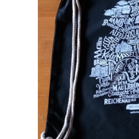
Dom
Hil