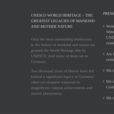
PRESS
UNESCO WORLD HERITAGE – THE
GREATEST LEGACIES OF MANKIND
Welt
AND MOTHER NATURE
Witt
UNES
Only the most outstanding testimonies
entd
to the history of mankind and nature are
granted the World Heritage title by
Am I
UNESCO. And many of them are in
entd
Germany.
Mit 
Two thousand years of history have left
behind a significant legacy in Germany:
Mit 
silent yet eloquent witnesses to
Grub
magnificent cultural achievements and
natural phenomena.
Mit 