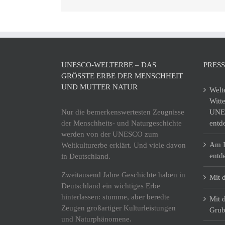
UNESCO-WELTERBE – DAS
PRES
GRÖSSTE ERBE DER MENSCHHEIT U
ND MUTTER NATUR
Welt
Witt
Nur die bemerkenswertesten Zeugnisse
UNES
der Menschheits- und Naturgeschichte
entd
werden von der UNESCO zum
Am I
Weltkulturerbe erklärt. Und viele davon
entd
in Deutschland.
Zweitausend Jahre Geschichte haben in
Mit 
Deutschland ein wichtiges Erbe
hinterlassen: stumme, aber beredte
Mit 
Zeugen großartiger Kulturleistungen
Grub
und Naturphänomene.