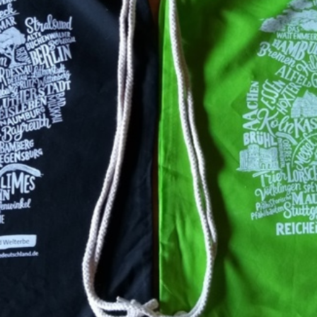
 und Michaeliskirche in
Karolingisches Westwerk und Civita
desheim
Corvey