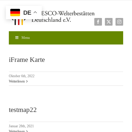
Zum
Inhalt
DE
springen
Facebook
X
Instagr
Menu
iFrame Karte
Oktober 6th, 2022
Weiterlesen
testmap22
Januar 28th, 2021
Weiterlesen