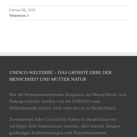
Februar 6th, 2018
Weiterlesen
UNESCO-WELTERBE – DAS GRÖSSTE ERBE DER M
ENSCHHEIT UND MUTTER NATUR
Nur die bemerkenswertesten Zeugnisse der Menschheits- und
Naturgeschichte werden von der UNESCO zum
Weltkulturerbe erklärt. Und viele davon in Deutschland.
Zweitausend Jahre Geschichte haben in Deutschland ein
wichtiges Erbe hinterlassen: stumme, aber beredte Zeugen
großartiger Kulturleistungen und Naturphänomene.