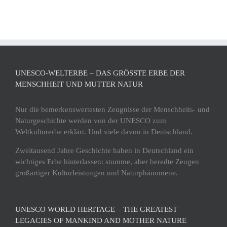
UNESCO-WELTERBE – DAS GRÖSSTE ERBE DER M
ENSCHHEIT UND MUTTER NATUR
Nur die bemerkenswertesten Zeugnisse der Menschheits- und
Naturgeschichte werden von der UNESCO zum
Weltkulturerbe erklärt. Und viele davon in Deutschland.
Zweitausend Jahre Geschichte haben in Deutschland ein
wichtiges Erbe hinterlassen: stumme, aber beredte Zeugen
großartiger Kulturleistungen und Naturphänomene.
UNESCO WORLD HERITAGE – THE GREATEST
LEGACIES OF MANKIND AND MOTHER NATURE