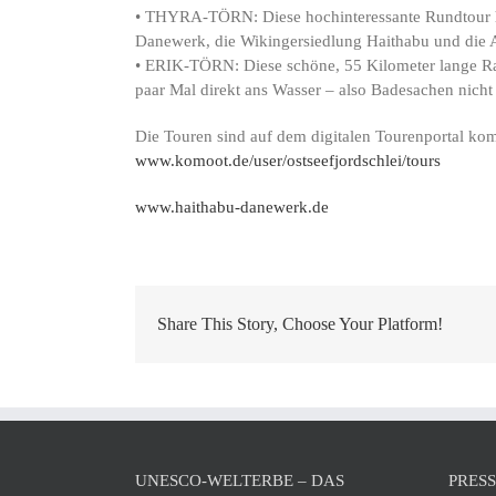
• THYRA-TÖRN: Diese hochinteressante Rundtour hat
Danewerk, die Wikingersiedlung Haithabu und die A
• ERIK-TÖRN: Diese schöne, 55 Kilometer lange Rad
paar Mal direkt ans Wasser – also Badesachen nicht
Die Touren sind auf dem digitalen Tourenportal kom
www.komoot.de/user/ostseefjordschlei/tours
www.haithabu-danewerk.de
Share This Story, Choose Your Platform!
UNESCO-WELTERBE – DAS
PRES