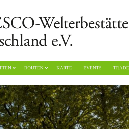
TTEN
ROUTEN
KARTE
EVENTS
TRADE
chener Dom
Naumburger Dom
yerer Dom
Klosteranlage Maulbronn
lfahrtskirche „Die Wies“
Kölner Dom
ster Lorsch
Klosterinsel Reichenau