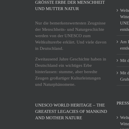
GRÖSSTE ERBE DER MENSCHHEIT U
ND MUTTER NATUR
Welt
Witt
Nur die bemerkenswertesten Zeugnisse
UNES
der Menschheits- und Naturgeschichte
entd
werden von der UNESCO zum
Am I
Weltkulturerbe erklärt. Und viele davon
entd
in Deutschland.
Zweitausend Jahre Geschichte haben in
Mit 
Deutschland ein wichtiges Erbe
hinterlassen: stumme, aber beredte
Mit 
Zeugen großartiger Kulturleistungen
Grub
und Naturphänomene.
PRESS
UNESCO WORLD HERITAGE – THE
GREATEST LEGACIES OF MANKIND
Welt
AND MOTHER NATURE
Witt