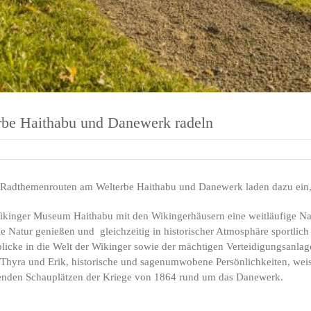
erbe Haithabu und Danewerk radeln
e Radthemenrouten am Welterbe Haithabu und Danewerk laden dazu ein,
kinger Museum Haithabu mit den Wikingerhäusern eine weitläufige Natu
die Natur genießen und gleichzeitig in historischer Atmosphäre sportli
blicke in die Welt der Wikinger sowie der mächtigen Verteidigungsanla
 Thyra und Erik, historische und sagenumwobene Persönlichkeiten, we
tenden Schauplätzen der Kriege von 1864 rund um das Danewerk.