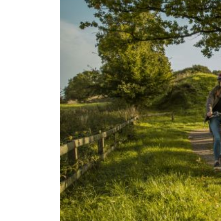
Dom
Hil