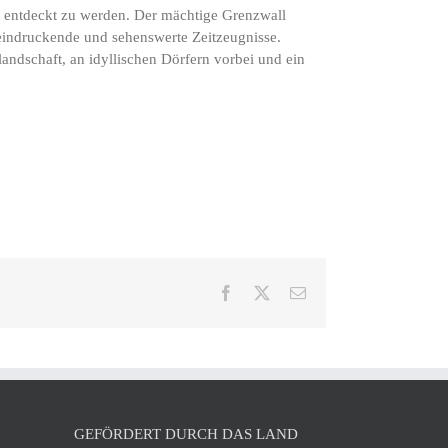
f entdeckt zu werden. Der mächtige Grenzwall
eindruckende und sehenswerte Zeitzeugnisse.
ndschaft, an idyllischen Dörfern vorbei und ein
Facebook
X
E-
Mail
GEFÖRDERT DURCH DAS LAND