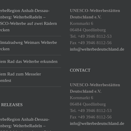
erbeRegion Anhalt-Dessau-
UNESCO-Welterbestätten
enberg: WelterbeRadeln –
Deutschland e.V.
CO-Welterbe auf zwei Rädern
Kornmarkt 6
ecken
06484 Quedlinburg
Tel. +49 3946 8112-53
lmtalradweg Weimars Welterbe
Fax +49 3946 8112-56
ecken
info@welterbedeutschland.de
dem Rad das Welterbe erkunden
CONTACT
dem Rad zum Messeler
enfest
UNESCO-Welterbestätten
Deutschland e.V.
Kornmarkt 6
06484 Quedlinburg
 RELEASES
Tel. +49 3946 8112-53
Fax +49 3946 8112-56
erbeRegion Anhalt-Dessau-
info@welterbedeutschland.de
enberg: WelterbeRadeln –