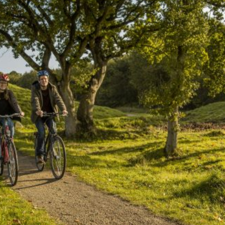
 und Michaeliskirche in
Karolingisches Westwerk und Civita
desheim
Corvey