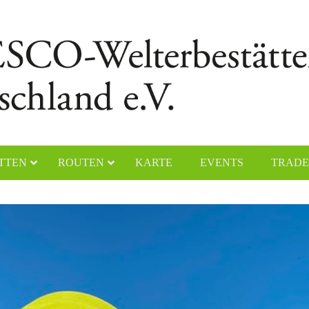
TTEN
ROUTEN
KARTE
EVENTS
TRADE
chener Dom
Naumburger Dom
yerer Dom
Klosteranlage Maulbronn
lfahrtskirche „Die Wies“
Kölner Dom
ster Lorsch
Klosterinsel Reichenau