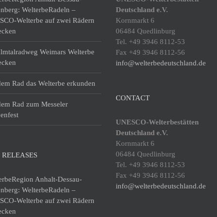
enberg: WelterbeRadeln –
Deutschland e.V.
CO-Welterbe auf zwei Rädern
Kornmarkt 6
ecken
06484 Quedlinburg
Tel. +49 3946 8112-53
lmtalradweg Weimars Welterbe
Fax +49 3946 8112-56
ecken
info@welterbedeutschland.de
dem Rad das Welterbe erkunden
CONTACT
dem Rad zum Messeler
enfest
UNESCO-Welterbestätten
Deutschland e.V.
Kornmarkt 6
06484 Quedlinburg
 RELEASES
Tel. +49 3946 8112-53
Fax +49 3946 8112-56
erbeRegion Anhalt-Dessau-
info@welterbedeutschland.de
enberg: WelterbeRadeln –
CO-Welterbe auf zwei Rädern
ecken