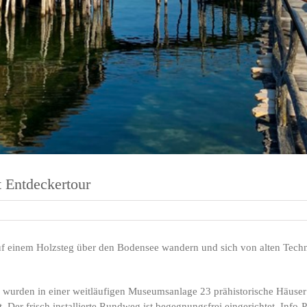
 Entdeckertour
uf einem Holzsteg über den Bodensee wandern und sich von alten Techn
wurden in einer weitläufigen Museumsanlage 23 prähistorische Häuser
it. Der frisch installierte Rundweg ist begegnungsfrei eingerichtet. Inf