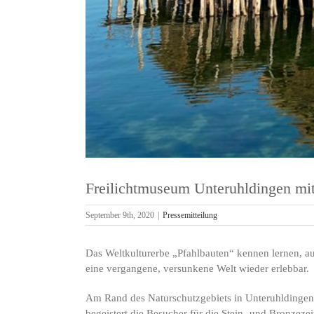
Freilichtmuseum Unteruhldingen mit
September 9th, 2020
|
Pressemitteilung
Das Weltkulturerbe „Pfahlbauten“ kennen lernen, a
eine vergangene, versunkene Welt wieder erlebbar.
Am Rand des Naturschutzgebiets in Unteruhldingen 
begeistert die Besucher für die Stein- und Bronzeze