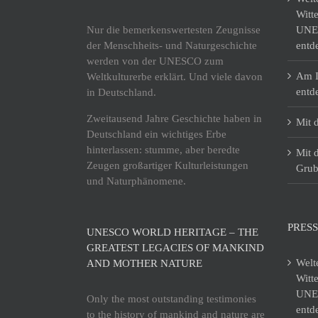
Witt
Nur die bemerkenswertesten Zeugnisse
UNES
der Menschheits- und Naturgeschichte
entd
werden von der UNESCO zum
Am I
Weltkulturerbe erklärt. Und viele davon
entd
in Deutschland.
Zweitausend Jahre Geschichte haben in
Mit 
Deutschland ein wichtiges Erbe
hinterlassen: stumme, aber beredte
Mit 
Zeugen großartiger Kulturleistungen
Grub
und Naturphänomene.
PRESS
UNESCO WORLD HERITAGE – THE
GREATEST LEGACIES OF MANKIND
Welt
AND MOTHER NATURE
Witt
UNES
Only the most outstanding testimonies
entd
to the history of mankind and nature are