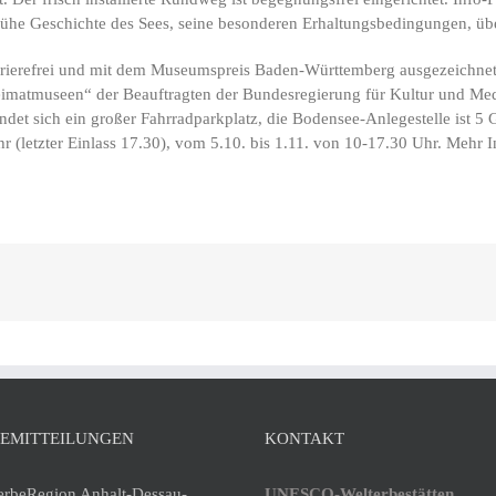
 frühe Geschichte des Sees, seine besonderen Erhaltungsbedingungen, üb
rierefrei und mit dem Museumspreis Baden-Württemberg ausgezeichnet.
eimatmuseen“ der Beauftragten der Bundesregierung für Kultur und M
 sich ein großer Fahrradparkplatz, die Bodensee-Anlegestelle ist 5 G
r (letzter Einlass 17.30), vom 5.10. bis 1.11. von 10-17.30 Uhr. Mehr 
SEMITTEILUNGEN
KONTAKT
erbeRegion Anhalt-Dessau-
UNESCO-Welterbestätten