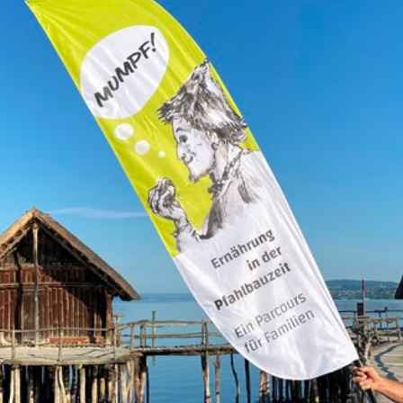
 und Michaeliskirche in
Karolingisches Westwerk und Civita
desheim
Corvey