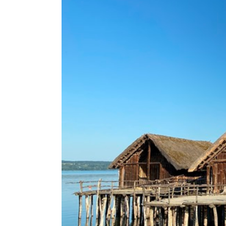
Dom
Hil