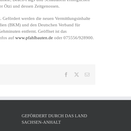
er Ötzi und dessen Zeitgenossen.
 Gefördert werden die neuen Vermittlungsinhalte
edien (BKM) und den Deutschen Verband für
ehminuten entfernt. Geöffnet ist das
Infos auf
www.pfahlbauten.de
oder 075556/928900.
Facebook
X
E-
Mail
GEFÖRDERT DURCH DAS LAND
SACHSEN-ANHALT