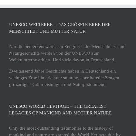
UNESCO-WELTERBE – DAS GRÖSSTE ERBE DER M
ENSCHHEIT UND MUTTER NATUR
Nur die bemerkenswertesten Zeugnisse der Menschheits- und
Naturgeschichte werden von der UNESCO zum
Weltkulturerbe erklärt. Und viele davon in Deutschland.
Zweitausend Jahre Geschichte haben in Deutschland ein
wichtiges Erbe hinterlassen: stumme, aber beredte Zeugen
großartiger Kulturleistungen und Naturphänomene.
UNESCO WORLD HERITAGE – THE GREATEST
LEGACIES OF MANKIND AND MOTHER NATURE
Only the most outstanding testimonies to the history of
mankind and nature are granted the World Heritage title by