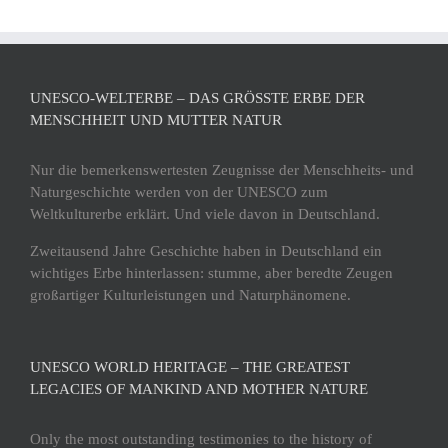
UNESCO-WELTERBE – DAS GRÖSSTE ERBE DER M
ENSCHHEIT UND MUTTER NATUR
Nur die bemerkenswertesten Zeugnisse der Menschheits- und
Naturgeschichte werden von der UNESCO zum
Weltkulturerbe erklärt. Und viele davon in Deutschland.
Zweitausend Jahre Geschichte haben in Deutschland ein
wichtiges Erbe hinterlassen: stumme, aber beredte Zeugen
großartiger Kulturleistungen und Naturphänomene.
UNESCO WORLD HERITAGE – THE GREATEST
LEGACIES OF MANKIND AND MOTHER NATURE
Only the most outstanding testimonies to the history of