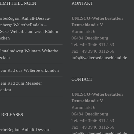
SEMITTEILUNGEN
KONTAKT
erbeRegion Anhalt-Dessau-
UNESCO-Welterbestätten
enberg: WelterbeRadeln –
Deutschland e.V.
CO-Welterbe auf zwei Rädern
Kornmarkt 6
ecken
06484 Quedlinburg
Tel. +49 3946 8112-53
lmtalradweg Weimars Welterbe
Fax +49 3946 8112-56
ecken
info@welterbedeutschland.de
dem Rad das Welterbe erkunden
CONTACT
dem Rad zum Messeler
enfest
UNESCO-Welterbestätten
Deutschland e.V.
Kornmarkt 6
06484 Quedlinburg
 RELEASES
Tel. +49 3946 8112-53
Fax +49 3946 8112-56
erbeRegion Anhalt-Dessau-
info@welterbedeutschland.de