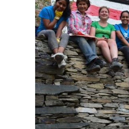
Dom
Hil