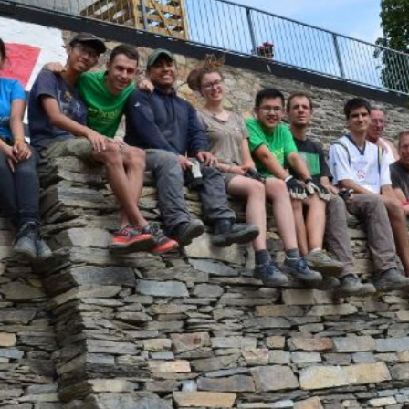
 und Michaeliskirche in
Karolingisches Westwerk und Civita
desheim
Corvey