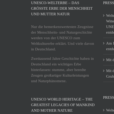
UNESCO-WELTERBE – DAS
PRES
GRÖSSTE ERBE DER MENSCHHEIT U
ND MUTTER NATUR
Welt
Witt
Nur die bemerkenswertesten Zeugnisse
UNES
der Menschheits- und Naturgeschichte
entd
werden von der UNESCO zum
Am I
Weltkulturerbe erklärt. Und viele davon
entd
in Deutschland.
Zweitausend Jahre Geschichte haben in
Mit 
Deutschland ein wichtiges Erbe
hinterlassen: stumme, aber beredte
Mit 
Zeugen großartiger Kulturleistungen
Grub
und Naturphänomene.
PRESS
UNESCO WORLD HERITAGE – THE
GREATEST LEGACIES OF MANKIND
Welt
AND MOTHER NATURE