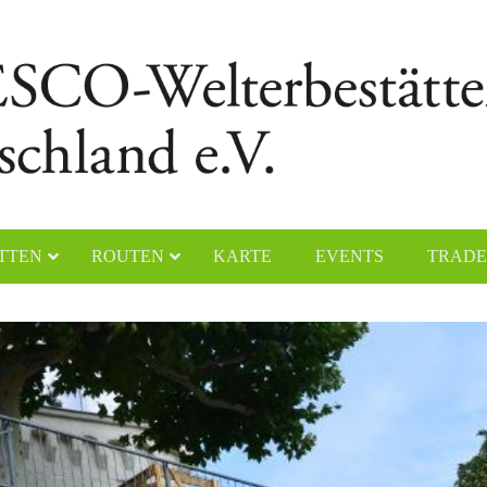
TTEN
ROUTEN
KARTE
EVENTS
TRADE
chener Dom
Naumburger Dom
yerer Dom
Klosteranlage Maulbronn
lfahrtskirche „Die Wies“
Kölner Dom
ster Lorsch
Klosterinsel Reichenau