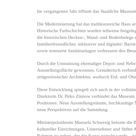
Im vergangenen Jahr öffnete das Staatliche Museum S
Die Modernisierung hat das traditionsreiche Haus a
Historische Farbschichten wurden teilweise freigele
die historischen Decken-, Wand- und Bodenbelege e
familienfreundlicher, inklusiver und digitaler: Ba
sowie erneuerte Sanitäranlagen verbessern den Besu
Durch die Umnutzung ehemaliger Depot- und Neben
Ausstellungsfläche gewonnen. Gestalterisch verbinde
zeitgenössischer Architektur, wodurch Erd- und O
Diese Entwicklung spiegelt sich auch in der vollstä
Direktorin Dr. Pirko Zinnow verbindet das Museum 
Positionen. Neue Ausstellungsräume, hochkarätige 
neue Perspektiven auf die Sammlung.
Ministerpräsidentin Manuela Schwesig betonte die 
kultureller Einrichtungen. Unternehmer und Stifter
Rahmen zu geben, der der Kunst gerecht werde – ver