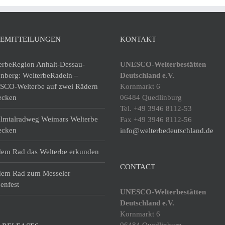
SEMITTEILUNGEN
KONTAKT
erbeRegion Anhalt-Dessau-
UNESCO-Welterbestätten
enberg: WelterbeRadeln –
Deutschland e.V.
CO-Welterbe auf zwei Rädern
Kornmarkt 6
ecken
06484 Quedlinburg
Tel. +49 3946 8112-53
lmtalradweg Weimars Welterbe
Fax +49 3946 8112-56
ecken
info@welterbedeutschland.de
dem Rad das Welterbe erkunden
CONTACT
dem Rad zum Messeler
enfest
UNESCO-Welterbestätten
Deutschland e.V.
Kornmarkt 6