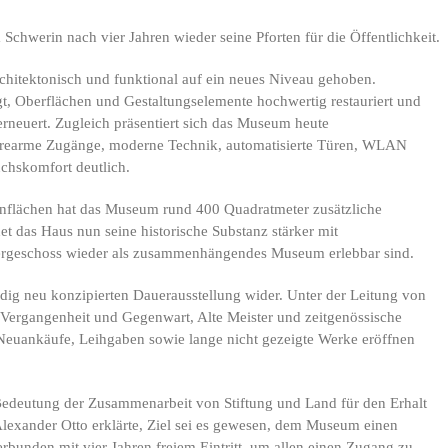
chwerin nach vier Jahren wieder seine Pforten für die Öffentlichkeit.
rchitektonisch und funktional auf ein neues Niveau gehoben.
gt, Oberflächen und Gestaltungselemente hochwertig restauriert und
rneuert. Zugleich präsentiert sich das Museum heute
rrierearme Zugänge, moderne Technik, automatisierte Türen, WLAN
chskomfort deutlich.
flächen hat das Museum rund 400 Quadratmeter zusätzliche
t das Haus nun seine historische Substanz stärker mit
bergeschoss wieder als zusammenhängendes Museum erlebbar sind.
ndig neu konzipierten Dauerausstellung wider. Unter der Leitung von
Vergangenheit und Gegenwart, Alte Meister und zeitgenössische
Neuankäufe, Leihgaben sowie lange nicht gezeigte Werke eröffnen
Bedeutung der Zusammenarbeit von Stiftung und Land für den Erhalt
 Alexander Otto erklärte, Ziel sei es gewesen, dem Museum einen
bunden mit vier Jahren freiem Eintritt, um allen einen Zugang zu