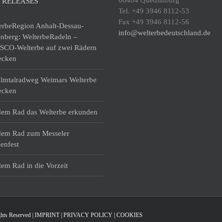
06484 Quedlinburg
 RELEASES
Tel. +49 3946 8112-53
Fax +49 3946 8112-56
erbeRegion Anhalt-Dessau-
info@welterbedeutschland.de
enberg: WelterbeRadeln –
CO-Welterbe auf zwei Rädern
ecken
lmtalradweg Weimars Welterbe
ecken
dem Rad das Welterbe erkunden
dem Rad zum Messeler
enfest
dem Rad in die Vorzeit
hts Reserved |
IMPRINT
|
PRIVACY POLICY
|
COOKIES