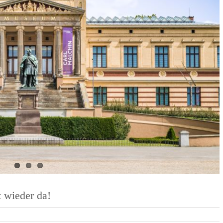
 und Michaeliskirche in
Karolingisches Westwerk und Civita
desheim
Corvey
 wieder da!