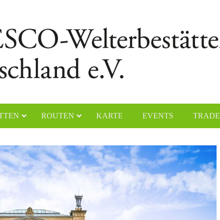
TTEN
ROUTEN
KARTE
EVENTS
TRADE
chener Dom
Naumburger Dom
yerer Dom
Klosteranlage Maulbronn
lfahrtskirche „Die Wies“
Kölner Dom
ster Lorsch
Klosterinsel Reichenau