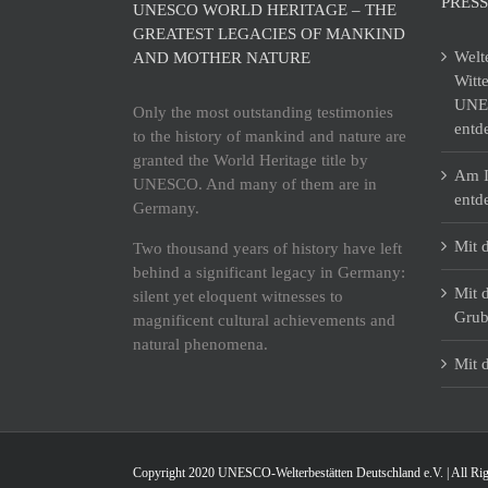
PRESS
UNESCO WORLD HERITAGE – THE
GREATEST LEGACIES OF MANKIND
Welt
AND MOTHER NATURE
Witt
UNES
Only the most outstanding testimonies
entd
to the history of mankind and nature are
granted the World Heritage title by
Am I
UNESCO. And many of them are in
entd
Germany.
Mit 
Two thousand years of history have left
behind a significant legacy in Germany:
Mit 
silent yet eloquent witnesses to
Grub
magnificent cultural achievements and
natural phenomena.
Mit 
Copyright 2020 UNESCO-Welterbestätten Deutschland e.V. | All Rig