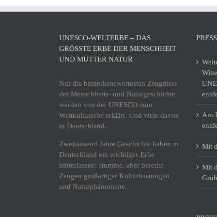
UNESCO-WELTERBE – DAS
PRES
GRÖSSTE ERBE DER MENSCHHEIT U
ND MUTTER NATUR
Welt
Witt
Nur die bemerkenswertesten Zeugnisse
UNES
der Menschheits- und Naturgeschichte
entd
werden von der UNESCO zum
Am I
Weltkulturerbe erklärt. Und viele davon
entd
in Deutschland.
Zweitausend Jahre Geschichte haben in
Mit 
Deutschland ein wichtiges Erbe
hinterlassen: stumme, aber beredte
Mit 
Zeugen großartiger Kulturleistungen
Grub
und Naturphänomene.