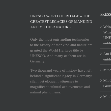
PRESS
UNESCO WORLD HERITAGE – THE
GREATEST LEGACIES OF MANKIND
Welt
AND MOTHER NATURE
Witt
UNES
Only the most outstanding testimonies
entd
to the history of mankind and nature are
granted the World Heritage title by
Am I
UNESCO. And many of them are in
entd
Germany.
Mit 
Two thousand years of history have left
behind a significant legacy in Germany:
Mit 
silent yet eloquent witnesses to
Grub
magnificent cultural achievements and
natural phenomena.
Mit 