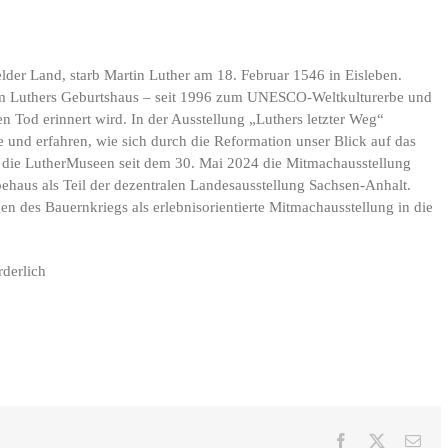
elder Land, starb Martin Luther am 18. Februar 1546 in Eisleben.
um Luthers Geburtshaus – seit 1996 zum UNESCO-Weltkulturerbe und
en Tod erinnert wird. In der Ausstellung „Luthers letzter Weg“
se und erfahren, wie sich durch die Reformation unser Blick auf das
en die LutherMuseen seit dem 30. Mai 2024 die Mitmachausstellung
behaus als Teil der dezentralen Landesausstellung Sachsen-Anhalt.
 des Bauernkriegs als erlebnisorientierte Mitmachausstellung in die
rderlich
Facebook
X
E-