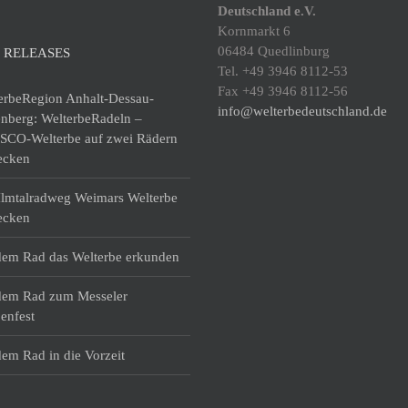
Deutschland e.V.
Kornmarkt 6
06484 Quedlinburg
 RELEASES
Tel. +49 3946 8112-53
Fax +49 3946 8112-56
erbeRegion Anhalt-Dessau-
info@welterbedeutschland.de
enberg: WelterbeRadeln –
CO-Welterbe auf zwei Rädern
ecken
lmtalradweg Weimars Welterbe
ecken
dem Rad das Welterbe erkunden
dem Rad zum Messeler
enfest
dem Rad in die Vorzeit