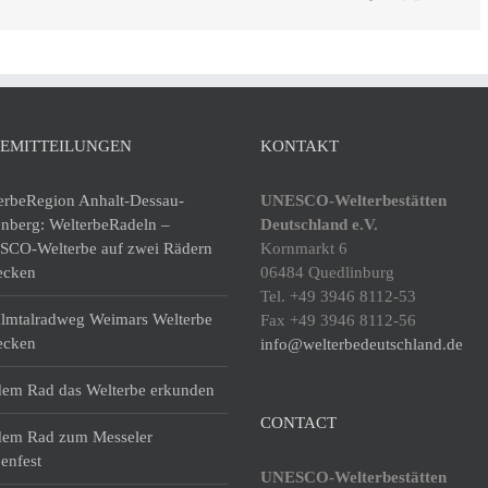
Mai
SEMITTEILUNGEN
KONTAKT
erbeRegion Anhalt-Dessau-
UNESCO-Welterbestätten
enberg: WelterbeRadeln –
Deutschland e.V.
CO-Welterbe auf zwei Rädern
Kornmarkt 6
ecken
06484 Quedlinburg
Tel. +49 3946 8112-53
lmtalradweg Weimars Welterbe
Fax +49 3946 8112-56
ecken
info@welterbedeutschland.de
dem Rad das Welterbe erkunden
CONTACT
dem Rad zum Messeler
enfest
UNESCO-Welterbestätten