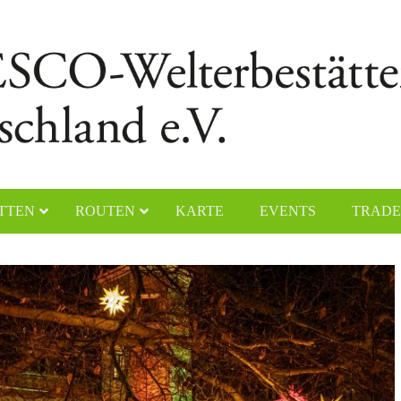
TTEN
ROUTEN
KARTE
EVENTS
TRADE
chener Dom
Naumburger Dom
yerer Dom
Klosteranlage Maulbronn
lfahrtskirche „Die Wies“
Kölner Dom
ster Lorsch
Klosterinsel Reichenau