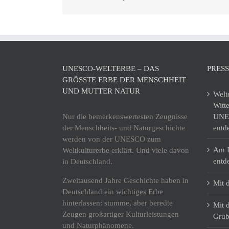
UNESCO-WELTERBE – DAS
PRES
GRÖSSTE ERBE DER MENSCHHEIT U
ND MUTTER NATUR
Welt
Witt
Nur die bemerkenswertesten Zeugnisse
UNES
der Menschheits- und Naturgeschichte
entd
werden von der UNESCO zum
Am I
Weltkulturerbe erklärt. Und viele davon
entd
in Deutschland.
Zweitausend Jahre Geschichte haben in
Mit 
Deutschland ein wichtiges Erbe
hinterlassen: stumme, aber beredte
Mit 
Zeugen großartiger Kulturleistungen
Grub
und Naturphänomene.