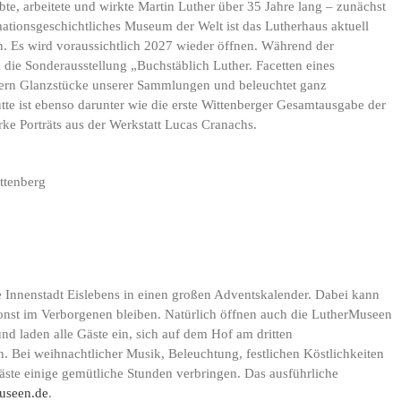
ebte, arbeitete und wirkte Martin Luther über 35 Jahre lang – zunächst
mationsgeschichtliches Museum der Welt ist das Lutherhaus aktuell
n. Es wird voraussichtlich 2027 wieder öffnen. Während der
ie Sonderausstellung „Buchstäblich Luther. Facetten eines
tern Glanzstücke unserer Sammlungen und beleuchtet ganz
tte ist ebenso darunter wie die erste Wittenberger Gesamtausgabe der
ke Porträts aus der Werkstatt Lucas Cranachs.
ittenberg
 Innenstadt Eislebens in einen großen Adventskalender. Dabei kann
sonst im Verborgenen bleiben. Natürlich öffnen auch die LutherMuseen
d laden alle Gäste ein, sich auf dem Hof am dritten
Bei weihnachtlicher Musik, Beleuchtung, festlichen Köstlichkeiten
te einige gemütliche Stunden verbringen. Das ausführliche
useen.de
.