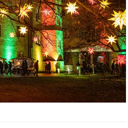
 und Michaeliskirche in
Karolingisches Westwerk und Civita
desheim
Corvey