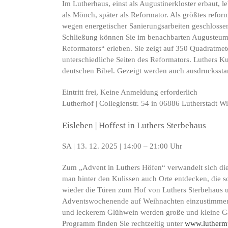
Im Lutherhaus, einst als Augustinerkloster erbaut, l
als Mönch, später als Reformator. Als größtes refor
wegen energetischer Sanierungsarbeiten geschlosse
Schließung können Sie im benachbarten Augusteum d
Reformators“ erleben. Sie zeigt auf 350 Quadratme
unterschiedliche Seiten des Reformators. Luthers Ku
deutschen Bibel. Gezeigt werden auch ausdrucksstar
Eintritt frei, Keine Anmeldung erforderlich
Lutherhof | Collegienstr. 54 in 06886 Lutherstadt W
Eisleben | Hoffest in Luthers Sterbehaus
SA | 13. 12. 2025 | 14:00 – 21:00 Uhr
Zum „Advent in Luthers Höfen“ verwandelt sich die
man hinter den Kulissen auch Orte entdecken, die 
wieder die Türen zum Hof von Luthers Sterbehaus un
Adventswochenende auf Weihnachten einzustimmen. 
und leckerem Glühwein werden große und kleine Gäs
Programm finden Sie rechtzeitig unter
www.lutherm