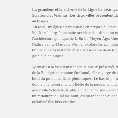
La grandeur et la richesse de la Ligue hanséatique
Stralsund et Wismar. Les deux villes présentent 
en brique.
Au total, six églises paroissiales en briques à Strals
Mecklembourg-Poméranie occidentale, offrent un éch
l'architecture gothique de la fin du Moyen Âge. Un
l'église Sainte-Marie de Wismar explore les techniq
brique et l'artisanat médiéval dans le cadre de la Ro
gothique en brique.
Wismar est la ville hanséatique la mieux préservée de
de la Baltique et, comme Stralsund, elle regorge de
bord du port et de lieux pittoresques. Le bassin por
donne une représentation fidèle de la puissante vill
que l'Alte Schwede, la plus ancienne maison de com
un restaurant du même nom, est un reflet convaincant
créativité des fiers citadins.