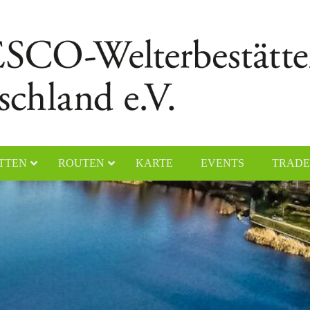
TTEN
ROUTEN
KARTE
EVENTS
TRADE
chener Dom
Naumburger Dom
yerer Dom
Klosteranlage Maulbronn
lfahrtskirche „Die Wies“
Kölner Dom
ster Lorsch
Klosterinsel Reichenau