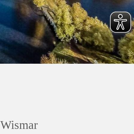
s
t Wismar