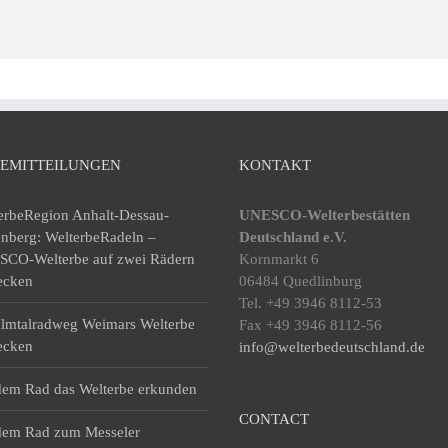
SEMITTEILUNGEN
KONTAKT
erbeRegion Anhalt-Dessau-
UNESCO-Welterbestätten
enberg: WelterbeRadeln –
Deutschland e.V.
CO-Welterbe auf zwei Rädern
Kornmarkt 6
ecken
06484 Quedlinburg
Tel. +49 3946 8112-53
lmtalradweg Weimars Welterbe
Fax +49 3946 8112-56
ecken
info@welterbedeutschland.de
dem Rad das Welterbe erkunden
CONTACT
dem Rad zum Messeler