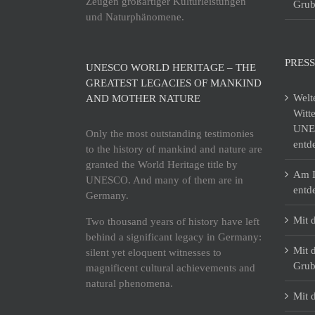
Zeugen großartiger Kulturleistungen
Grub
und Naturphänomene.
PRESS
UNESCO WORLD HERITAGE – THE
GREATEST LEGACIES OF MANKIND
Welt
AND MOTHER NATURE
Witt
UNES
Only the most outstanding testimonies
entd
to the history of mankind and nature are
granted the World Heritage title by
Am I
UNESCO. And many of them are in
entd
Germany.
Mit 
Two thousand years of history have left
behind a significant legacy in Germany:
Mit 
silent yet eloquent witnesses to
Grub
magnificent cultural achievements and
natural phenomena.
Mit 