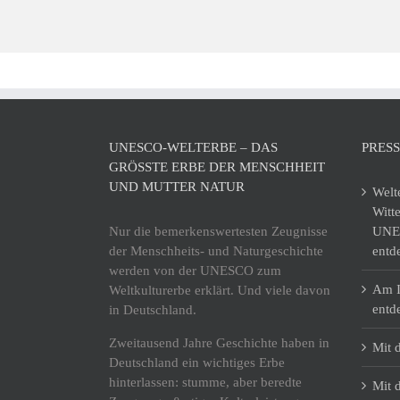
UNESCO-WELTERBE – DAS
PRES
GRÖSSTE ERBE DER MENSCHHEIT U
ND MUTTER NATUR
Welt
Witt
Nur die bemerkenswertesten Zeugnisse
UNES
der Menschheits- und Naturgeschichte
entd
werden von der UNESCO zum
Am I
Weltkulturerbe erklärt. Und viele davon
entd
in Deutschland.
Zweitausend Jahre Geschichte haben in
Mit 
Deutschland ein wichtiges Erbe
hinterlassen: stumme, aber beredte
Mit 