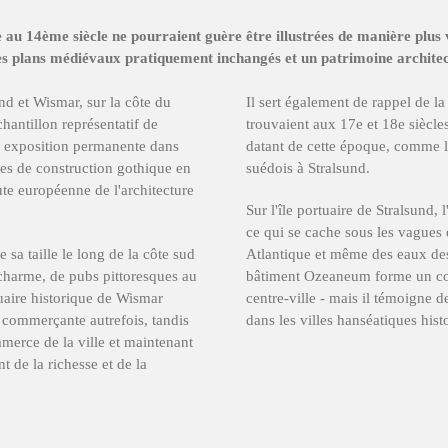
 au 14ème siècle ne pourraient guère être illustrées de manière plus 
des plans médiévaux pratiquement inchangés et un patrimoine archite
und et Wismar, sur la côte du
Il sert également de rappel de l
antillon représentatif de
trouvaient aux 17e et 18e siècle
e exposition permanente dans
datant de cette époque, comme l
ues de construction gothique en
suédois à Stralsund.
ute européenne de l'architecture
Sur l'île portuaire de Stralsund
ce qui se cache sous les vagues 
 sa taille le long de la côte sud
Atlantique et même des eaux des
 charme, de pubs pittoresques au
bâtiment Ozeaneum forme un con
tuaire historique de Wismar
centre-ville - mais il témoigne d
e commerçante autrefois, tandis
dans les villes hanséatiques hist
merce de la ville et maintenant
 de la richesse et de la