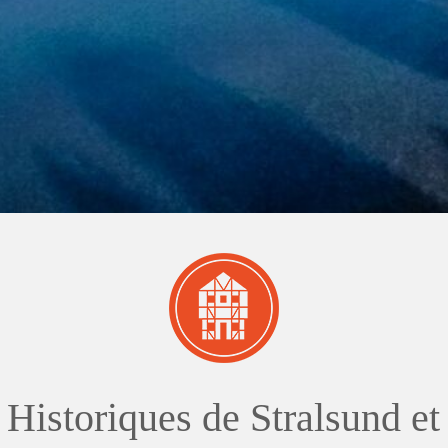
 und Michaeliskirche in
Karolingisches Westwerk und Civita
desheim
Corvey
 Historiques de Stralsund e