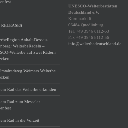
enfest
UNESCO-Welterbestätten
Deutschland e.V.
Kornmarkt 6
06484 Quedlinburg
 RELEASES
Tel. +49 3946 8112-53
Fax +49 3946 8112-56
erbeRegion Anhalt-Dessau-
info@welterbedeutschland.de
enberg: WelterbeRadeln –
CO-Welterbe auf zwei Rädern
ecken
lmtalradweg Weimars Welterbe
ecken
dem Rad das Welterbe erkunden
dem Rad zum Messeler
enfest
dem Rad in die Vorzeit