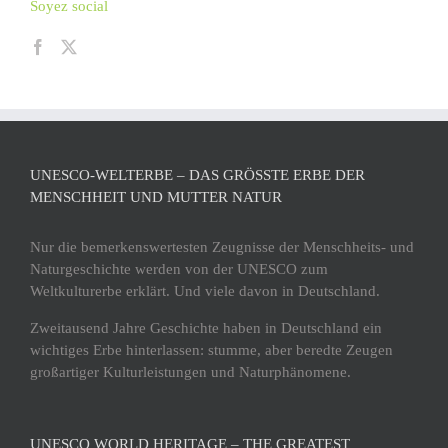
Soyez social
UNESCO-WELTERBE – DAS GRÖSSTE ERBE DER M
ENSCHHEIT UND MUTTER NATUR
Nur die bemerkenswertesten Zeugnisse der Menschheits- und
Naturgeschichte werden von der UNESCO zum
Weltkulturerbe erklärt. Und viele davon in Deutschland.
Zweitausend Jahre Geschichte haben in Deutschland ein
wichtiges Erbe hinterlassen: stumme, aber beredte Zeugen
großartiger Kulturleistungen und Naturphänomene.
UNESCO WORLD HERITAGE – THE GREATEST