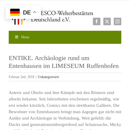
Zum
Inhalt
DE
springen
Facebook
X
Instagr
Menu
ENTIKE. Archäologie rund um
Entenhausen im LIMESEUM Ruffenhofen
Februar 2nd, 2018
|
Unkategorisiert
Asterix und Obelix und ihre Kämpfe mit den Römern sind
allseits bekannt. Seit Jahrzehnten erscheinen regelmäßig, wie
erst wieder kürzlich, Comics mit den streitbaren Galliern. Die
Bewohner von Entenhausen bringt man dagegen gar nicht mit
Antike und Archäologie in Verbindung. Weit gefehlt: die
Ducks sind generationenübergreifend auf Schatzsuche, Micky