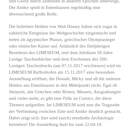
und Goofy durch Zeitreisen in anderen Epochen unterwegs.
Die Antike spielt in Entenhausen regelmäßig eine
überraschend große Rolle.
Die beliebten Helden von Walt Disney haben sich sogar in
zahlreiche Ereignisse der Weltgeschichte eingemischt und
treten als ägyptischer Pharao, griechischer Olympiasieger
oder römischer Kaiser auf. Anlässlich des fünfjährigen
Bestehens des LIMESEUM, und dem Jubiläum 50 Jahre
Lustige Taschenbücher und dem Erscheinen des 500.
Lustigen Taschenbuchs (am 07.11.2017 erschienen) wird im
LIMESEUM Ruffenhofen am 15.11.2017 eine besondere
Ausstellung eröffnet, die Donald, Micky und all die anderen
Helden aus Entenhausen in den Mittelpunkt rückt. Egal ob
Steinzeit, alte Griechen oder Römer, Museen, Ausgrabungen
und vieles mehr, es gibt eine Fülle an Comics, die diese
Themen aufgreifen. Im LIMESEUM wird nun die Tragweite
der Verbindung zwischen Ente und Antike deutlich gemacht.
Dabei zeigt sich: hier wird (auch) ernsthafte Archäologie
betrieben! Die Ausstellung läuft bis zum 22.04.18.