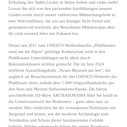
Erfindung des Stahls Löcher in Steine bohrte und vieles mehr!
Lassen Sie sich von den packenden Ausführungen unserer
Guides sowie durch unsere zahlreichen Mitmachangebote in
eine Welt entführen, die uns aus heutiger Sicht fremd und
geheimnisvoll erscheint, den Bewohnern Mitteleuropas aber
für viele tausend Jahre ein Zuhause bot.
Dieser seit 2011 zum UNESCO-Weltkulturerbe „Pfahlbauten
rund um die Alpen“ gehörige Kulturschatz wird in den
Pfahlbauten Unteruhldingen nicht allein durch
Rekonstruktionen sichtbar gemacht: Die im Juni 2024
eröffnete Ausstellungshalle „Neues Museum am See“, die
zugleich als Besucherzentrum für das UNESCO-Welterbe der
Pfahlbauer dient, enthält über 1.000 Originalfundstücke aus
den Seen und Mooren Südwestdeutschlands. Die hieran
anschließende 3D-Show ARCHAEORAMA führt Sie hinab in
die Unterwasserwelt des Bodensees – ganz ohne nass zu
werden! Hier entdecken Sie die versunkenen Holzhäuser am
Seegrund und lernen, wie die moderne Archäologie zum
Verständnis und Schutz dieser faszinierenden Gebilde
beiträgt. Wieder aufgetaucht folgen Sie einem Rundgang