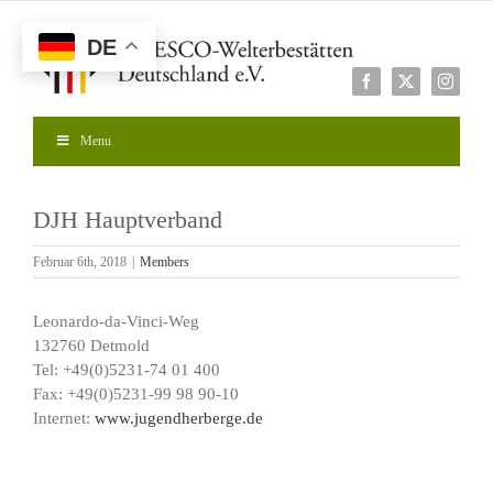
Zum
Inhalt
DE
springen
Facebook
X
Instagr
Menu
DJH Hauptverband
Februar 6th, 2018
|
Members
Leonardo-da-Vinci-Weg
132760 Detmold
Tel: +49(0)5231-74 01 400
Fax: +49(0)5231-99 98 90-10
Internet:
www.jugendherberge.de