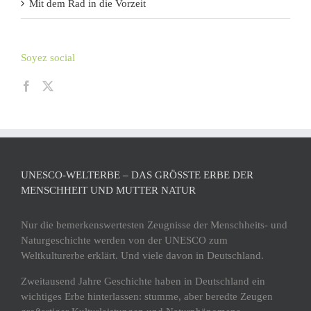
Mit dem Rad in die Vorzeit
Soyez social
UNESCO-WELTERBE – DAS GRÖSSTE ERBE DER M
ENSCHHEIT UND MUTTER NATUR
Nur die bemerkenswertesten Zeugnisse der Menschheits- und
Naturgeschichte werden von der UNESCO zum
Weltkulturerbe erklärt. Und viele davon in Deutschland.
Zweitausend Jahre Geschichte haben in Deutschland ein
wichtiges Erbe hinterlassen: stumme, aber beredte Zeugen