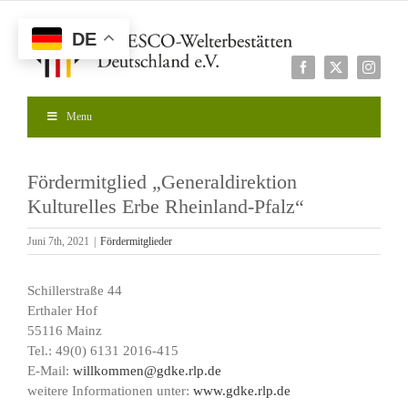
Zum
Inhalt
DE
springen
Facebook
X
Instagr
Menu
Fördermitglied „Generaldirektion
Kulturelles Erbe Rheinland-Pfalz“
Juni 7th, 2021
|
Fördermitglieder
Schillerstraße 44
Erthaler Hof
55116 Mainz
Tel.: 49(0) 6131 2016-415
E-Mail:
willkommen@gdke.rlp.de
weitere Informationen unter:
www.gdke.rlp.de