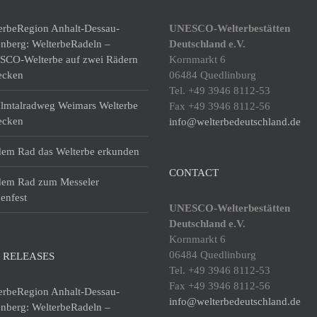
erbeRegion Anhalt-Dessau-
UNESCO-Welterbestätten
enberg: WelterbeRadeln –
Deutschland e.V.
CO-Welterbe auf zwei Rädern
Kornmarkt 6
ecken
06484 Quedlinburg
Tel. +49 3946 8112-53
lmtalradweg Weimars Welterbe
Fax +49 3946 8112-56
ecken
info@welterbedeutschland.de
dem Rad das Welterbe erkunden
CONTACT
dem Rad zum Messeler
enfest
UNESCO-Welterbestätten
Deutschland e.V.
Kornmarkt 6
06484 Quedlinburg
 RELEASES
Tel. +49 3946 8112-53
Fax +49 3946 8112-56
erbeRegion Anhalt-Dessau-
info@welterbedeutschland.de
enberg: WelterbeRadeln –