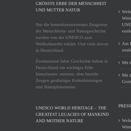
GRÖSSTE ERBE DER MENSCHHEIT U
ND MUTTER NATUR
Welt
Witt
Nur die bemerkenswertesten Zeugnisse
UNES
der Menschheits- und Naturgeschichte
entd
werden von der UNESCO zum
Am I
Weltkulturerbe erklärt. Und viele davon
entd
in Deutschland.
Zweitausend Jahre Geschichte haben in
Mit 
Deutschland ein wichtiges Erbe
hinterlassen: stumme, aber beredte
Mit 
Zeugen großartiger Kulturleistungen
Grub
und Naturphänomene.
PRESS
UNESCO WORLD HERITAGE – THE
GREATEST LEGACIES OF MANKIND
Welt
AND MOTHER NATURE
Witt