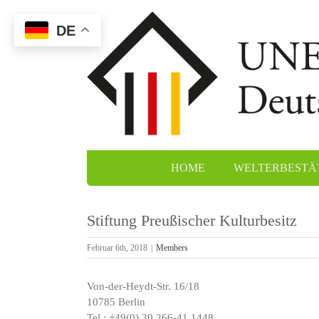
Zum
Inhalt
DE
springen
HOME
WELTERBESTÄ
Stiftung Preußischer Kulturbesitz
Februar 6th, 2018
|
Members
Aa
Spe
Von-der-Heydt-Str. 16/18
Wal
10785 Berlin
Klo
Tel.: +49(0) 30 266-41 1448