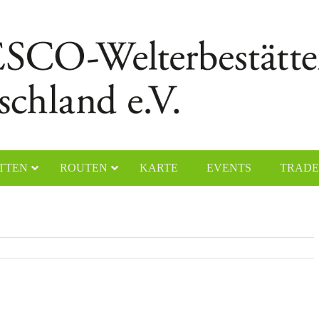
TTEN
ROUTEN
KARTE
EVENTS
TRADE
chener Dom
Naumburger Dom
yerer Dom
Klosteranlage Maulbronn
lfahrtskirche „Die Wies“
Kölner Dom
ster Lorsch
Klosterinsel Reichenau