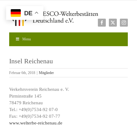
Zum
Inhalt
DE
springen
Facebook
X
Instagr
Menu
Insel Reichenau
Februar 6th, 2018
|
Mitglieder
Verkehrsverein Reichenau e. V.
Pirminstraße 145
78479 Reichenau
Tel.: +49(0)7534-92 07-0
Fax: +49(0)7534-92 07-77
www.welterbe-reichenau.de