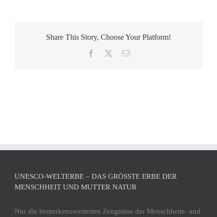
Share This Story, Choose Your Platform!
Facebook
X
E-
Mail
UNESCO-WELTERBE – DAS GRÖSSTE ERBE DER M
ENSCHHEIT UND MUTTER NATUR
Nur die bemerkenswertesten Zeugnisse der Menschheits- und