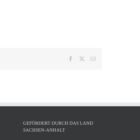
s
Facebook
X
E-
Mail
GEFÖRDERT DURCH DAS LAND
SACHSEN-ANHALT