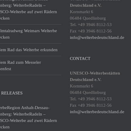
enberg: WelterbeRadeln –
Deutschland e.V.
CO-Welterbe auf zwei Rädern
Kornmarkt 6
ecken
06484 Quedlinburg
Tel. +49 3946 8112-53
lmtalradweg Weimars Welterbe
Fax +49 3946 8112-56
ecken
info@welterbedeutschland.de
dem Rad das Welterbe erkunden
CONTACT
dem Rad zum Messeler
enfest
UNESCO-Welterbestätten
Deutschland e.V.
Kornmarkt 6
06484 Quedlinburg
 RELEASES
Tel. +49 3946 8112-53
Fax +49 3946 8112-56
erbeRegion Anhalt-Dessau-
info@welterbedeutschland.de
enberg: WelterbeRadeln –
CO-Welterbe auf zwei Rädern
ecken