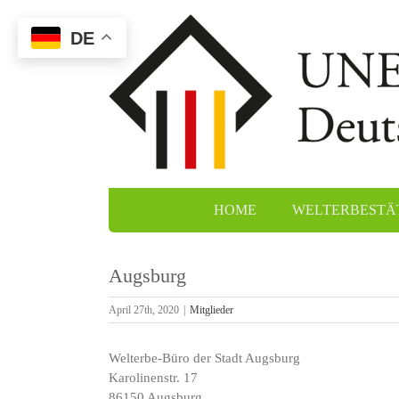
Zum
Inhalt
DE
springen
HOME
WELTERBESTÄ
Augsburg
April 27th, 2020
|
Mitglieder
Aa
Spe
Welterbe-Büro der Stadt Augsburg
Wal
Karolinenstr. 17
Klo
86150 Augsburg