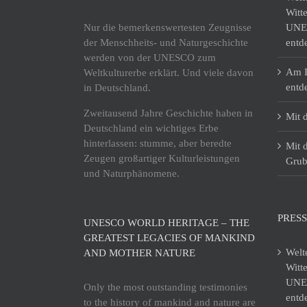
Witt
Nur die bemerkenswertesten Zeugnisse
UNES
der Menschheits- und Naturgeschichte
entd
werden von der UNESCO zum
Am I
Weltkulturerbe erklärt. Und viele davon
entd
in Deutschland.
Zweitausend Jahre Geschichte haben in
Mit 
Deutschland ein wichtiges Erbe
hinterlassen: stumme, aber beredte
Mit 
Zeugen großartiger Kulturleistungen
Grub
und Naturphänomene.
PRESS
UNESCO WORLD HERITAGE – THE
GREATEST LEGACIES OF MANKIND
Welt
AND MOTHER NATURE
Witt
UNES
Only the most outstanding testimonies
entd
to the history of mankind and nature are