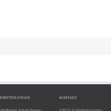
 und Michaeliskirche in
Karolingisches Westwerk und Civita
desheim
Corvey
SEMITTEILUNGEN
KONTAKT
erbeRegion Anhalt-Dessau-
UNESCO-Welterbestätten