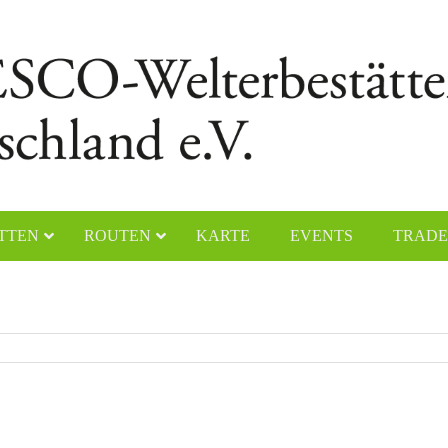
TTEN
ROUTEN
KARTE
EVENTS
TRADE
chener Dom
Naumburger Dom
yerer Dom
Klosteranlage Maulbronn
lfahrtskirche „Die Wies“
Kölner Dom
ster Lorsch
Klosterinsel Reichenau