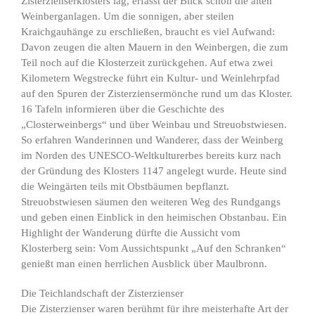
Zisterzienserklosters lag, erfasst der Blick schon die alten
Weinberganlagen. Um die sonnigen, aber steilen
Kraichgauhänge zu erschließen, braucht es viel Aufwand:
Davon zeugen die alten Mauern in den Weinbergen, die zum
Teil noch auf die Klosterzeit zurückgehen. Auf etwa zwei
Kilometern Wegstrecke führt ein Kultur- und Weinlehrpfad
auf den Spuren der Zisterziensermönche rund um das Kloster.
16 Tafeln informieren über die Geschichte des
„Closterweinbergs“ und über Weinbau und Streuobstwiesen.
So erfahren Wanderinnen und Wanderer, dass der Weinberg
im Norden des UNESCO-Weltkulturerbes bereits kurz nach
der Gründung des Klosters 1147 angelegt wurde. Heute sind
die Weingärten teils mit Obstbäumen bepflanzt.
Streuobstwiesen säumen den weiteren Weg des Rundgangs
und geben einen Einblick in den heimischen Obstanbau. Ein
Highlight der Wanderung dürfte die Aussicht vom
Klosterberg sein: Vom Aussichtspunkt „Auf den Schranken“
genießt man einen herrlichen Ausblick über Maulbronn.
Die Teichlandschaft der Zisterzienser
Die Zisterzienser waren berühmt für ihre meisterhafte Art der