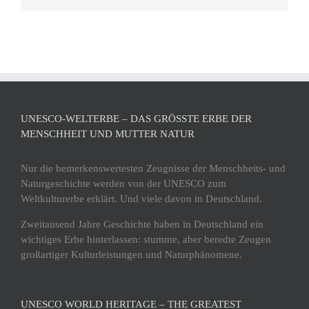
UNESCO-WELTERBE – DAS GRÖSSTE ERBE DER M
ENSCHHEIT UND MUTTER NATUR
Nur die bemerkenswertesten Zeugnisse der Menschheits- und
Naturgeschichte werden von der UNESCO zum
Weltkulturerbe erklärt. Und viele davon in Deutschland.
Zweitausend Jahre Geschichte haben in Deutschland ein
wichtiges Erbe hinterlassen: stumme, aber beredte Zeugen
großartiger Kulturleistungen und Naturphänomene.
UNESCO WORLD HERITAGE – THE GREATEST