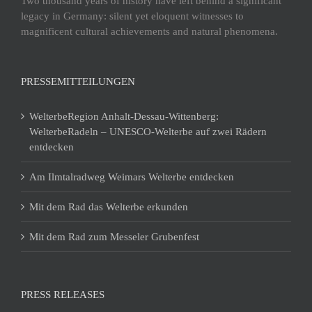
Two thousand years of history have left behind a significant
legacy in Germany: silent yet eloquent witnesses to
magnificent cultural achievements and natural phenomena.
PRESSEMITTEILUNGEN
WelterbeRegion Anhalt-Dessau-Wittenberg:
WelterbeRadeln – UNESCO-Welterbe auf zwei Rädern
entdecken
Am Ilmtalradweg Weimars Welterbe entdecken
Mit dem Rad das Welterbe erkunden
Mit dem Rad zum Messeler Grubenfest
PRESS RELEASES