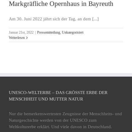
Markgräfliche Opernhaus in Bayreuth
Am 30. Juni 2022 jährt sich der Tag, an dem [...]
Januar 21st, 2022
|
Pressemitteilung
,
Unkategorisiert
Weiterlesen
UNESCO-WELTERBE – DAS GRÖSSTE ERBE DER M
ENSCHHEIT UND MUTTER NATUR
Nur die bemerkenswertesten Zeugnisse der Menschheits- und
Naturgeschichte werden von der UNESCO zum
Weltkulturerbe erklärt. Und viele davon in Deutschland.