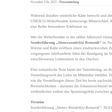
November 27th, 2025
|
Pressemitteilung
Während draußen winterliche Kälte herrscht und di
UNESCO-Welterbestätte keineswegs Winterschlaf. 
eine Reihe besonderer Erlebnisse an.
Wer die Welterbestätte in der stillen Jahreszeit einm
Sonderführung „
Sinneswandel(n) Romanik“
im Na
Wärme und Kälte eröffnen einen eindrucksvollen Zu
vergangener Jahrhunderte führt der Rundgang im S
verschlossenen Lettnertüren in den Ostchor.
Eine romantische Note bietet der Valentinstag, an 
Vorstellungswelt der Liebe im Mittelalter einführt.
wie die Vorstellungen dieser Zeit bis heute nachwi
Persönlichkeiten – darunter die Johannesschüssel 
verdeutlichen zudem das Spannungsfeld zwischen gei
Termine
Sonderführung „
Sinnes-Wandel(n) Romanik“
: 30.0