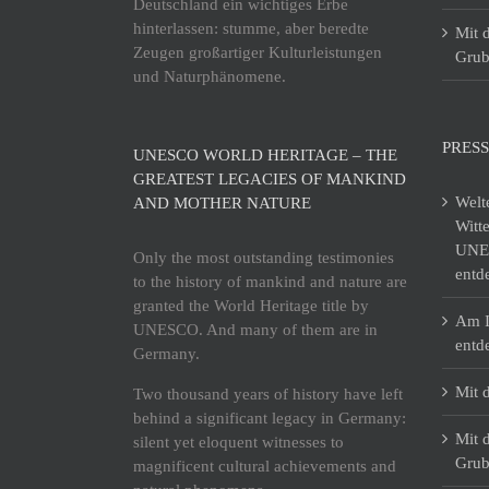
Deutschland ein wichtiges Erbe
hinterlassen: stumme, aber beredte
Mit 
Zeugen großartiger Kulturleistungen
Grub
und Naturphänomene.
PRESS
UNESCO WORLD HERITAGE – THE
GREATEST LEGACIES OF MANKIND
Welt
AND MOTHER NATURE
Witt
UNES
Only the most outstanding testimonies
entd
to the history of mankind and nature are
granted the World Heritage title by
Am I
UNESCO. And many of them are in
entd
Germany.
Mit 
Two thousand years of history have left
behind a significant legacy in Germany:
Mit 
silent yet eloquent witnesses to
Grub
magnificent cultural achievements and