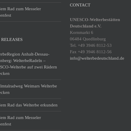
CONTACT
dem Rad zum Messeler
enfest
UNESCO-Welterbestätten
Deutschland e.V.
Kornmarkt 6
06484 Quedlinburg
 RELEASES
Tel. +49 3946 8112-53
Fax +49 3946 8112-56
erbeRegion Anhalt-Dessau-
info@welterbedeutschland.de
enberg: WelterbeRadeln –
CO-Welterbe auf zwei Rädern
ecken
lmtalradweg Weimars Welterbe
ecken
dem Rad das Welterbe erkunden
dem Rad zum Messeler
enfest