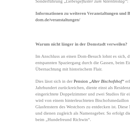
Sonderführung „
Liebesgeflüster zum Valentinstag“
:
Informationen zu weiteren Veranstaltungen und 
dom.de/veranstaltungen/
Warum nicht länger in der Domstadt verweilen?
Im Anschluss an einen Dom-Besuch lohnt es sich, 
entspannten Spaziergang durch die Gassen, beim Eink
Übernachtung mit historischem Flair.
Dies lässt sich in der
Pension „
Alter Bischofshof“
er
Jahrhundert zurückreichen, diente einst als Residen
eingerichtete Doppelzimmer und zwei Studios für e
wird von einem hinterleuchteten Bischofsmedaillon 
Glasfenstern des Westchors zu entdecken ist. Dies
und dienen zugleich als Namensgeber. So erfolgt d
beim „Hundefreund Richwin“.