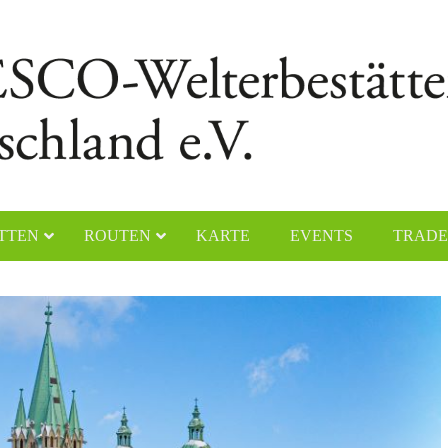
TTEN
ROUTEN
KARTE
EVENTS
TRADE
chener Dom
Naumburger Dom
yerer Dom
Klosteranlage Maulbronn
lfahrtskirche „Die Wies“
Kölner Dom
ster Lorsch
Klosterinsel Reichenau