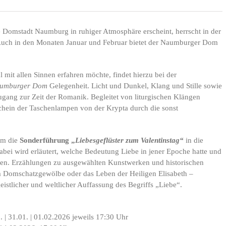
e Domstadt Naumburg in ruhiger Atmosphäre erscheint, herrscht in der
Auch in den Monaten Januar und Februar bietet der Naumburger Dom
al mit allen Sinnen erfahren möchte, findet hierzu bei der
umburger Dom
Gelegenheit. Licht und Dunkel, Klang und Stille sowie
gang zur Zeit der Romanik. Begleitet von liturgischen Klängen
chein der Taschenlampen von der Krypta durch die sonst
dem die
Sonderführung „
Liebesgeflüster zum Valentinstag“
in die
 Dabei wird erläutert, welche Bedeutung Liebe in jener Epoche hatte und
rken. Erzählungen zu ausgewählten Kunstwerken und historischen
im Domschatzgewölbe oder das Leben der Heiligen Elisabeth –
stlicher und weltlicher Auffassung des Begriffs „Liebe“.
1. | 31.01. | 01.02.2026 jeweils 17:30 Uhr