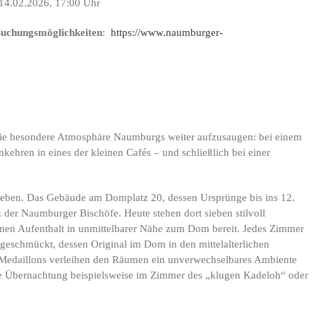
 14.02.2026, 17:00 Uhr
Buchungsmöglichkeiten
:
https://www.naumburger-
die besondere Atmosphäre Naumburgs weiter aufzusaugen: bei einem
ehren in eines der kleinen Cafés – und schließlich bei einer
leben. Das Gebäude am Domplatz 20, dessen Ursprünge bis ins 12.
z der Naumburger Bischöfe. Heute stehen dort sieben stilvoll
inen Aufenthalt in unmittelbarer Nähe zum Dom bereit. Jedes Zimmer
geschmückt, dessen Original im Dom in den mittelalterlichen
e Medaillons verleihen den Räumen ein unverwechselbares Ambiente
ie Übernachtung beispielsweise im Zimmer des „klugen Kadeloh“ oder