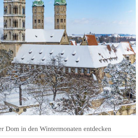
 und Michaeliskirche in
Karolingisches Westwerk und Civita
desheim
Corvey
r Dom in den Wintermonaten entdecken