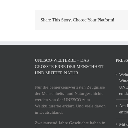
Share This Story, Choose Your Platform!
UNESCO-WELTERBE – DAS
PRES
GRÖSSTE ERBE DER MENSCHHEIT U
ND MUTTER NATUR
Welt
Witt
Nur die bemerkenswertesten Zeugnisse
UNES
der Menschheits- und Naturgeschichte
entd
werden von der UNESCO zum
Am I
Weltkulturerbe erklärt. Und viele davon
entd
in Deutschland.
Zweitausend Jahre Geschichte haben in
Mit 