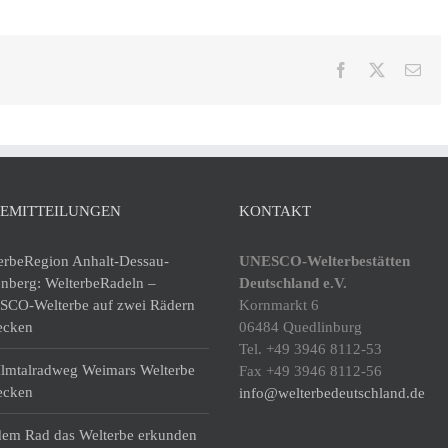
Facebook
X
E-
Mai
SEMITTEILUNGEN
KONTAKT
erbeRegion Anhalt-Dessau-
UNESCO-Welterbestätten
enberg: WelterbeRadeln –
Deutschland e.V.
CO-Welterbe auf zwei Rädern
Kornmarkt 6
ecken
06484 Quedlinburg
Tel. +49 3946 8112-53
lmtalradweg Weimars Welterbe
Fax +49 3946 8112-56
ecken
info@welterbedeutschland.de
dem Rad das Welterbe erkunden