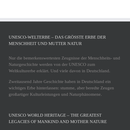
UNESCO-WELTERBE – DAS GRÖSSTE ERBE DER M
ENSCHHEIT UND MUTTER NATUR
Nur die bemerkenswertesten Zeugnisse der Menschheits- und
Naturgeschichte werden von der UNESCO zum
Weltkulturerbe erklärt. Und viele davon in Deutschland.
Zweitausend Jahre Geschichte haben in Deutschland ein
wichtiges Erbe hinterlassen: stumme, aber beredte Zeugen
großartiger Kulturleistungen und Naturphänomene.
UNESCO WORLD HERITAGE – THE GREATEST
LEGACIES OF MANKIND AND MOTHER NATURE