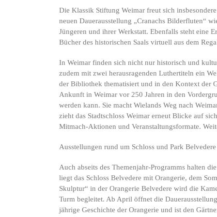
Die Klassik Stiftung Weimar freut sich insbesonde
neuen Dauerausstellung „Cranachs Bilderfluten“ wi
Jüngeren und ihrer Werkstatt. Ebenfalls steht eine
Bücher des historischen Saals virtuell aus dem Reg
In Weimar finden sich nicht nur historisch und kul
zudem mit zwei herausragenden Luthertiteln ein We
der Bibliothek thematisiert und in den Kontext der 
Ankunft in Weimar vor 250 Jahren in den Vordergru
werden kann. Sie macht Wielands Weg nach Weimar i
zieht das Stadtschloss Weimar erneut Blicke auf sic
Mitmach-Aktionen und Veranstaltungsformate. Weit
Ausstellungen rund um Schloss und Park Belvedere
Auch abseits des Themenjahr-Programms halten die 
liegt das Schloss Belvedere mit Orangerie, dem So
Skulptur“ in der Orangerie Belvedere wird die Ka
Turm begleitet. Ab April öffnet die Dauerausstellu
jährige Geschichte der Orangerie und ist den Gärtne