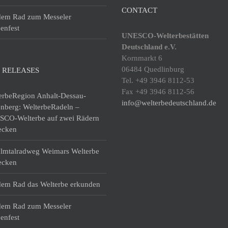
CONTACT
dem Rad zum Messeler
enfest
UNESCO-Welterbestätten
Deutschland e.V.
Kornmarkt 6
06484 Quedlinburg
 RELEASES
Tel. +49 3946 8112-53
Fax +49 3946 8112-56
erbeRegion Anhalt-Dessau-
info@welterbedeutschland.de
enberg: WelterbeRadeln –
CO-Welterbe auf zwei Rädern
ecken
lmtalradweg Weimars Welterbe
ecken
dem Rad das Welterbe erkunden
dem Rad zum Messeler
enfest