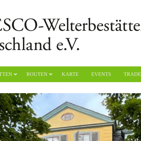
TTEN
ROUTEN
KARTE
EVENTS
TRADE
chener Dom
Naumburger Dom
yerer Dom
Klosteranlage Maulbronn
lfahrtskirche „Die Wies“
Kölner Dom
ster Lorsch
Klosterinsel Reichenau