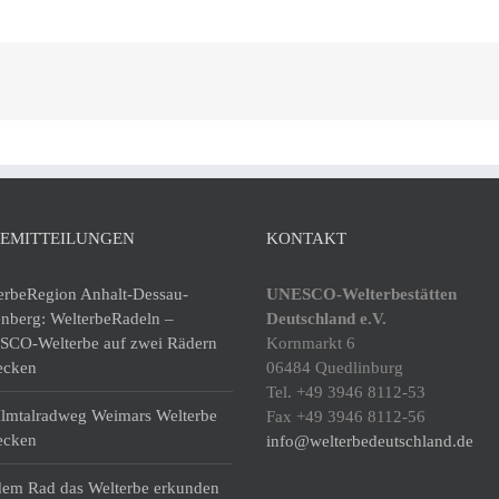
SEMITTEILUNGEN
KONTAKT
erbeRegion Anhalt-Dessau-
UNESCO-Welterbestätten
enberg: WelterbeRadeln –
Deutschland e.V.
CO-Welterbe auf zwei Rädern
Kornmarkt 6
ecken
06484 Quedlinburg
Tel. +49 3946 8112-53
lmtalradweg Weimars Welterbe
Fax +49 3946 8112-56
ecken
info@welterbedeutschland.de
dem Rad das Welterbe erkunden