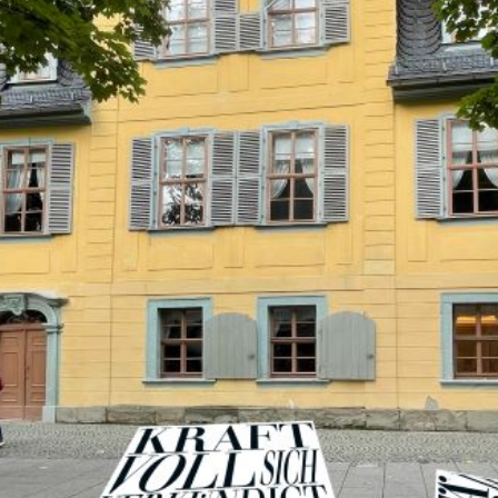
 und Michaeliskirche in
Karolingisches Westwerk und Civita
desheim
Corvey