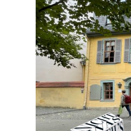
Dom
Hil