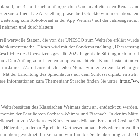
re darauf, am 4. Juni nach umfangreichen Umbauarbeiten den Renaissanc
ederzueröffnen. Die Ausstellung präsentiert Objekte von internationa
 Erweiterung zum Rokokosaal in der App Weimar+ auf der Jahresagenda. 
al nehmen und durchblättern.
turell wertvolle Stätten, die von der UNESCO zum Welterbe erklärt wurd
ltdokumentenerbe. Dieses wird mit der Sonderausstellung „Übersetzung 
Geschichte des Übersetzens gestellt. 2022 begeht die Stiftung nicht nur
nd. Den Anfang zum Themenkomplex macht eine Kunst-Installation vor d
m Jahre 1772 offensichtlich. Jeden Monat wird eine neue Tafel aufgest
h. Mit der Errichtung des Sprachlabors auf dem Schlossvorplatz entsteh
ere Informationen zum Themenjahr Sprache finden Sie unter:
https://w
Welterbestätten des Klassischen Weimars dazu an, entdeckt zu werden. 
mmersitz der Familie von Sachsen-Weimar und Eisenach. In der im Mär
melienschau von Werken des Künstlerpaars Michael Ernst und Cosima G
ng „Hüter der goldenen Äpfel“ im Gärtnerwohnhaus Belvedere erneut ihr
rfamilien gewidmet. Im Zeitraum von Juni bis September fungiert die Or