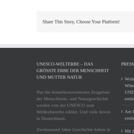
Share This Story, Choose Your Platform!
UNESCO-WELTERBE – DAS
PRES
GRÖSSTE ERBE DER MENSCHHEIT U
ND MUTTER NATUR
Welt
Witt
Nur die bemerkenswertesten Zeugnisse
UNES
der Menschheits- und Naturgeschichte
entd
werden von der UNESCO zum
Am I
Weltkulturerbe erklärt. Und viele davon
entd
in Deutschland.
Zweitausend Jahre Geschichte haben in
Mit 