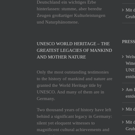
Deutschland ein wichtiges Erbe
hinterlassen: stumme, aber beredte
Mit 
Zeugen großartiger Kulturleistungen
Grub
und Naturphänomene.
PRESS
UNESCO WORLD HERITAGE – THE
GREATEST LEGACIES OF MANKIND
Welt
AND MOTHER NATURE
Witt
UNES
Only the most outstanding testimonies
entd
to the history of mankind and nature are
granted the World Heritage title by
Am I
UNESCO. And many of them are in
entd
Germany.
Mit 
Two thousand years of history have left
behind a significant legacy in Germany:
Mit 
silent yet eloquent witnesses to
Grub
magnificent cultural achievements and