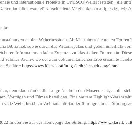
ionale und internationale Projekte in UNESCO Welterbestätten , die un
 Gärten im Klimawandel“ verschiedene Möglichkeiten aufgezeigt, wie 
terbe
anstaltungen an den Welterbestätten. Ab Mai führen die neuen Tourenfo
 Bibliothek sowie durch das Wittumspalais und geben innerhalb von 3
icheren Informationen laden Experten zu klassischen Touren ein. Diese
d Schiller-Archiv, wo der zum dokumentarischen Erbe ernannte handsch
en Sie hier:
https://www.klassik-stiftung.de/ihr-besuch/angebote/
den, denn dann findet die Lange Nacht in den Museen statt, an der sich
 Vorträgen und Filmen beteiligen. Eine weitere Highlight-Veranstaltu
m viele Welterbestätten Weimars mit Sonderführungen oder -öffnungsze
 2022 finden Sie auf der Homepage der Stiftung:
https://www.klassik-sti