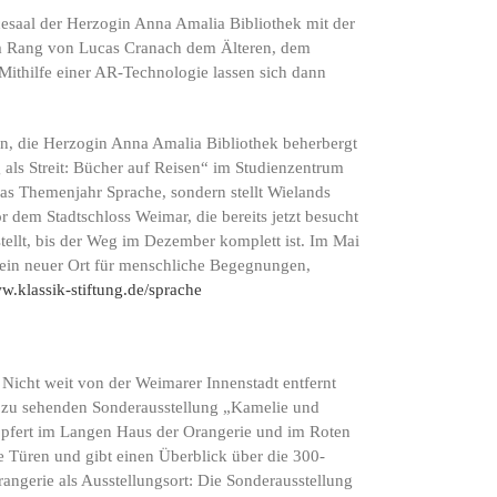
esaal der Herzogin Anna Amalia Bibliothek mit der
lem Rang von Lucas Cranach dem Älteren, dem
Mithilfe einer AR-Technologie lassen sich dann
en, die Herzogin Anna Amalia Bibliothek beherbergt
als Streit: Bücher auf Reisen“ im Studienzentrum
 das Themenjahr Sprache, sondern stellt Wielands
em Stadtschloss Weimar, die bereits jetzt besucht
ellt, bis der Weg im Dezember komplett ist. Im Mai
t ein neuer Ort für menschliche Begegnungen,
ww.klassik-stiftung.de/sprache
Nicht weit von der Weimarer Innenstadt entfernt
z zu sehenden Sonderausstellung „Kamelie und
öpfert im Langen Haus der Orangerie und im Roten
e Türen und gibt einen Überblick über die 300-
angerie als Ausstellungsort: Die Sonderausstellung