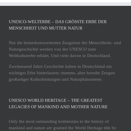
UNESCO-WELTERBE – DAS GRÖSSTE ERBE DER M
ENSCHHEIT UND MUTTER NATUR
Nur die bemerkenswertesten Zeugnisse der Menschheits- und
Naturgeschichte werden von der UNESCO zum
Weltkulturerbe erklärt. Und viele davon in Deutschland.
Zweitausend Jahre Geschichte haben in Deutschland ein
wichtiges Erbe hinterlassen: stumme, aber beredte Zeugen
großartiger Kulturleistungen und Naturphänomene.
UNESCO WORLD HERITAGE – THE GREATEST
LEGACIES OF MANKIND AND MOTHER NATURE
Only the most outstanding testimonies to the history of
mankind and nature are granted the World Heritage title by