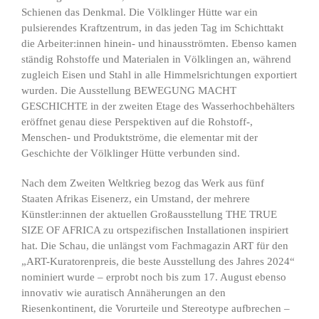
Schienen das Denkmal. Die Völklinger Hütte war ein
pulsierendes Kraftzentrum, in das jeden Tag im Schichttakt
die Arbeiter:innen hinein- und hinausströmten. Ebenso kamen
ständig Rohstoffe und Materialen in Völklingen an, während
zugleich Eisen und Stahl in alle Himmelsrichtungen exportiert
wurden. Die Ausstellung BEWEGUNG MACHT
GESCHICHTE in der zweiten Etage des Wasserhochbehälters
eröffnet genau diese Perspektiven auf die Rohstoff-,
Menschen- und Produktströme, die elementar mit der
Geschichte der Völklinger Hütte verbunden sind.
Nach dem Zweiten Weltkrieg bezog das Werk aus fünf
Staaten Afrikas Eisenerz, ein Umstand, der mehrere
Künstler:innen der aktuellen Großausstellung THE TRUE
SIZE OF AFRICA zu ortspezifischen Installationen inspiriert
hat. Die Schau, die unlängst vom Fachmagazin ART für den
„ART-Kuratorenpreis, die beste Ausstellung des Jahres 2024“
nominiert wurde – erprobt noch bis zum 17. August ebenso
innovativ wie auratisch Annäherungen an den
Riesenkontinent, die Vorurteile und Stereotype aufbrechen –