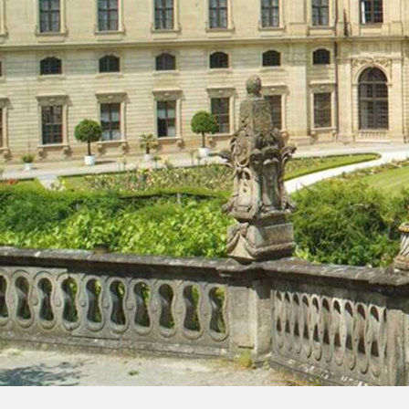
Dom
Hil