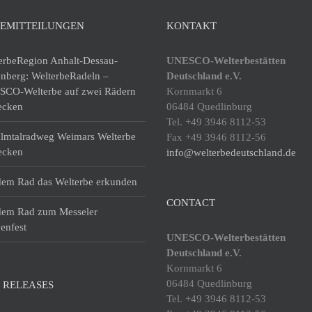
SEMITTEILUNGEN
KONTAKT
erbeRegion Anhalt-Dessau-
UNESCO-Welterbestätten
enberg: WelterbeRadeln –
Deutschland e.V.
CO-Welterbe auf zwei Rädern
Kornmarkt 6
ecken
06484 Quedlinburg
Tel. +49 3946 8112-53
lmtalradweg Weimars Welterbe
Fax +49 3946 8112-56
ecken
info@welterbedeutschland.de
dem Rad das Welterbe erkunden
CONTACT
dem Rad zum Messeler
enfest
UNESCO-Welterbestätten
Deutschland e.V.
Kornmarkt 6
06484 Quedlinburg
 RELEASES
Tel. +49 3946 8112-53