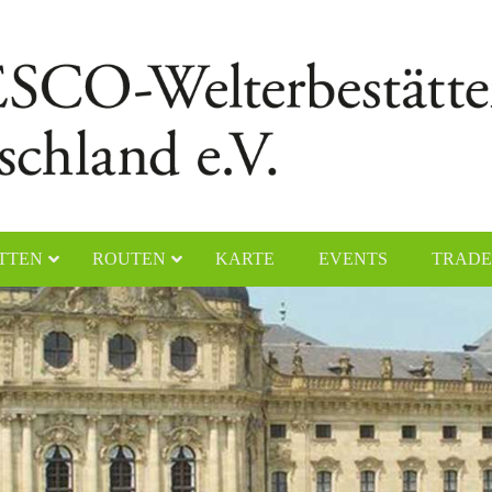
TTEN
ROUTEN
KARTE
EVENTS
TRADE
chener Dom
Naumburger Dom
yerer Dom
Klosteranlage Maulbronn
lfahrtskirche „Die Wies“
Kölner Dom
ster Lorsch
Klosterinsel Reichenau