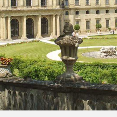
 und Michaeliskirche in
Karolingisches Westwerk und Civita
desheim
Corvey