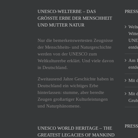
UNESCO-WELTERBE – DAS
PRES
GRÖSSTE ERBE DER MENSCHHEIT U
ND MUTTER NATUR
Welt
Witt
Nur die bemerkenswertesten Zeugnisse
UNES
der Menschheits- und Naturgeschichte
entd
werden von der UNESCO zum
Am I
Weltkulturerbe erklärt. Und viele davon
entd
in Deutschland.
Zweitausend Jahre Geschichte haben in
Mit 
Deutschland ein wichtiges Erbe
hinterlassen: stumme, aber beredte
Mit 
Zeugen großartiger Kulturleistungen
Grub
und Naturphänomene.
PRESS
UNESCO WORLD HERITAGE – THE
GREATEST LEGACIES OF MANKIND