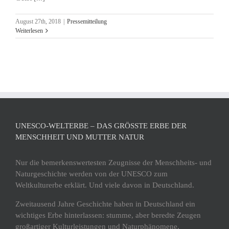
August 27th, 2018
|
Pressemitteilung
Weiterlesen
UNESCO-WELTERBE – DAS GRÖSSTE ERBE DER M
ENSCHHEIT UND MUTTER NATUR
Nur die bemerkenswertesten Zeugnisse der Menschheits- und
Naturgeschichte werden von der UNESCO zum
Weltkulturerbe erklärt. Und viele davon in Deutschland.
Zweitausend Jahre Geschichte haben in Deutschland ein
wichtiges Erbe hinterlassen: stumme, aber beredte Zeugen
großartiger Kulturleistungen und Naturphänomene.