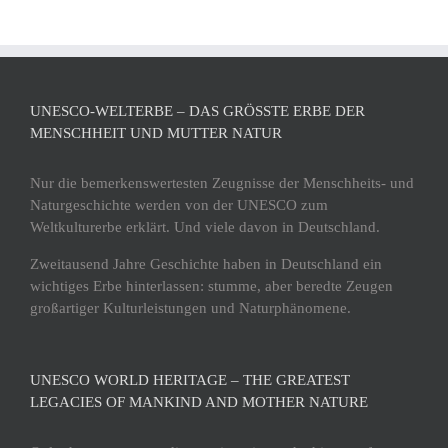
UNESCO-WELTERBE – DAS GRÖSSTE ERBE DER M
ENSCHHEIT UND MUTTER NATUR
Nur die bemerkenswertesten Zeugnisse der Menschheits- und
Naturgeschichte werden von der UNESCO zum
Weltkulturerbe erklärt. Und viele davon in Deutschland.
Zweitausend Jahre Geschichte haben in Deutschland ein
wichtiges Erbe hinterlassen: stumme, aber beredte Zeugen
großartiger Kulturleistungen und Naturphänomene.
UNESCO WORLD HERITAGE – THE GREATEST
LEGACIES OF MANKIND AND MOTHER NATURE