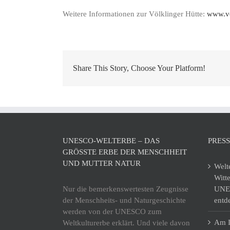
Weitere Informationen zur Völklinger Hütte:
www.vo
Share This Story, Choose Your Platform!
UNESCO-WELTERBE – DAS
PRES
GRÖSSTE ERBE DER MENSCHHEIT U
ND MUTTER NATUR
Welt
Witt
Nur die bemerkenswertesten Zeugnisse
UNES
der Menschheits- und Naturgeschichte
entd
werden von der UNESCO zum
Am I
Weltkulturerbe erklärt. Und viele davon