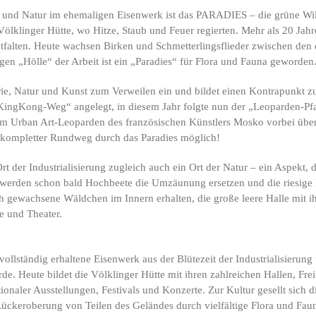
ik und Natur im ehemaligen Eisenwerk ist das PARADIES – die grüne Wi
ölklinger Hütte, wo Hitze, Staub und Feuer regierten. Mehr als 20 Jahre
entfalten. Heute wachsen Birken und Schmetterlingsflieder zwischen den
gen „Hölle“ der Arbeit ist ein „Paradies“ für Flora und Fauna geworden
strie, Natur und Kunst zum Verweilen ein und bildet einen Kontrapunkt
KingKong-Weg“ angelegt, in diesem Jahr folgte nun der „Leoparden-Pfa
Urban Art-Leoparden des französischen Künstlers Mosko vorbei über 
in kompletter Rundweg durch das Paradies möglich!
rt der Industrialisierung zugleich auch ein Ort der Natur – ein Aspekt,
erden schon bald Hochbeete die Umzäunung ersetzen und die riesige Hi
ich gewachsene Wäldchen im Innern erhalten, die große leere Halle mit
e und Theater.
 vollständig erhaltene Eisenwerk aus der Blütezeit der Industrialisierun
. Heute bildet die Völklinger Hütte mit ihren zahlreichen Hallen, Fre
ionaler Ausstellungen, Festivals und Konzerte. Zur Kultur gesellt sich 
 Rückeroberung von Teilen des Geländes durch vielfältige Flora und Fau