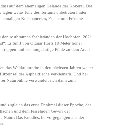
ldnis auf dem ehemaligen Gelände der Kokerei. Die
 lagen weite Teile des Terrains unbetreten hinter
 ehemaligen Koksbatterien, Fische und Frösche
.
 zu den rostbraunen Stahlwänden der Hochöfen. 2021
d“: Er führt von Ottmar Hörls 10 Meter hoher
Treppen und dschungelartige Pfade zu dem Areal
 den das Weltkulturerbe in den nächsten Jahren weiter
tzeinsel der Asphaltfläche verkleinern. Und bei
 ihrer Naturbühne verwandelt sich dann zum
g und zugleich das erste Denkmal dieser Epoche, das
iflächen und dem fesselnden Gewirr der
die Natur: Das Paradies, hervorgegangen aus der
na.