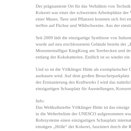
Der prägnanteste Ort für das Verhältnis von Techn
Kokerei war einer der schwersten Arbeitsplätze der V
einer Mauer, Tiere und Pflanzen konnten sich frei 
treffen auf Füchse und Wildschweine. Aus der einsti
Seit 2009 lädt die einzigartige Symbiose von Indu
wurde auf neu erschlossenem Gelände bereits der „
Monumentalfigur KingKong am Teerbecken und dem 
entlang der Koksbatterien. Endlich ist so wieder e
Und so ist die Völklinger Hütte als exemplarischer O
ausbauen wird. Auf dem großen Besucherparkplatz w
der Erstsanierung des Kraftwerks I wird das natürl
einzigartigen Schauplatz für Ausstellungen, Konzert
Info:
Das Weltkulturerbe Völklinger Hütte ist das einzige
in die Welterbeliste der UNESCO aufgenommen wurde
Rohrsysteme einen einzigartigen Schauplatz internat
einstigen „Hölle“ der Kokerei, fasziniert durch die