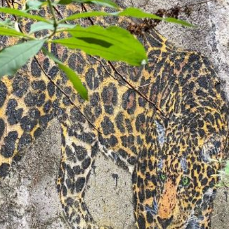
 und Michaeliskirche in
Karolingisches Westwerk und Civita
desheim
Corvey