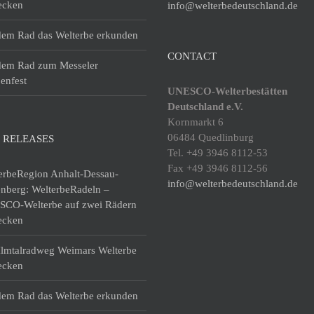
ecken
info@welterbedeutschland.de
dem Rad das Welterbe erkunden
CONTACT
dem Rad zum Messeler
enfest
UNESCO-Welterbestätten
Deutschland e.V.
Kornmarkt 6
06484 Quedlinburg
 RELEASES
Tel. +49 3946 8112-53
Fax +49 3946 8112-56
erbeRegion Anhalt-Dessau-
info@welterbedeutschland.de
enberg: WelterbeRadeln –
CO-Welterbe auf zwei Rädern
ecken
lmtalradweg Weimars Welterbe
ecken
dem Rad das Welterbe erkunden