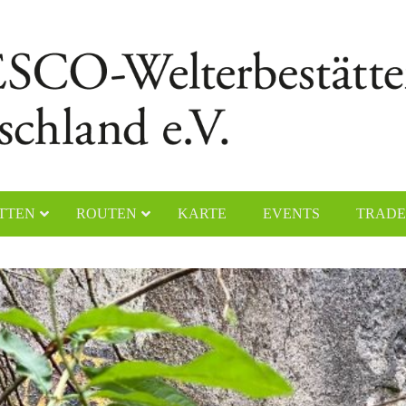
TTEN
ROUTEN
KARTE
EVENTS
TRADE
chener Dom
Naumburger Dom
yerer Dom
Klosteranlage Maulbronn
lfahrtskirche „Die Wies“
Kölner Dom
ster Lorsch
Klosterinsel Reichenau