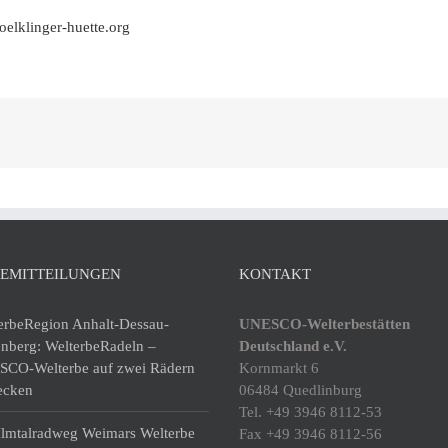
elklinger-huette.org
SEMITTEILUNGEN
KONTAKT
erbeRegion Anhalt-Dessau-
UNESCO-Welterbestätten
enberg: WelterbeRadeln –
Deutschland e.V.
CO-Welterbe auf zwei Rädern
Kornmarkt 6
ecken
06484 Quedlinburg
Tel. +49 3946 8112-53
lmtalradweg Weimars Welterbe
Fax +49 3946 8112-56