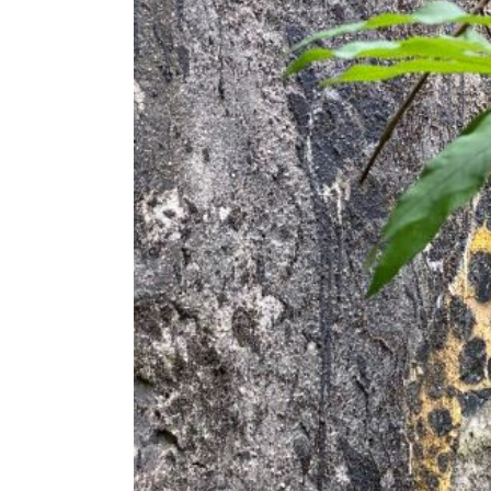
Dom
Hil