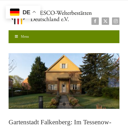
Zum
Inhalt
DE
springen
Facebook
X
Instagr
Menu
Gartenstadt Falkenberg: Im Tessenow-