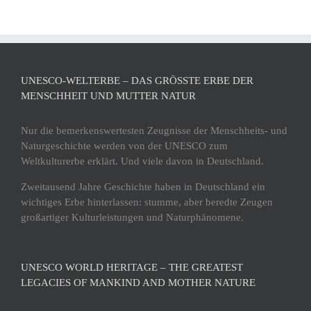
UNESCO-WELTERBE – DAS GRÖSSTE ERBE DER M
ENSCHHEIT UND MUTTER NATUR
Nur die bemerkenswertesten Zeugnisse der Menschheits- und
Naturgeschichte werden von der UNESCO zum
Weltkulturerbe erklärt. Und viele davon in Deutschland.
Zweitausend Jahre Geschichte haben in Deutschland ein
wichtiges Erbe hinterlassen: stumme, aber beredte Zeugen
großartiger Kulturleistungen und Naturphänomene.
UNESCO WORLD HERITAGE – THE GREATEST
LEGACIES OF MANKIND AND MOTHER NATURE