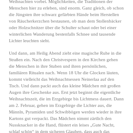
Weihnachten vorbei. Möglichkeiten, die Traditionen der
Menschen hier zu erleben, sind enorm. Ganz gleich, ob schon
die Jüngsten ihre schwarz gefärbten Hände beim Herstellen
von Räucherkerzchen bestaunen, ob man dem Stollenbäcker
oder Holzschnitzer über die Schulter schaut oder bei einer
winterlichen Wanderung bestenfalls Schnee und tausende
Lichter leuchten sieht.
Und dann, am Heilig Abend zieht eine magische Ruhe in die
Straßen ein. Nach den Christvespern in den Kirchen gehen
die Menschen in ihre Stuben und ihren persönlichen,
familiären Ritualen nach. Wenn 18 Uhr die Glocken läuten,
kommt vielleicht das Weihnachtsessen Neinerlaa auf den
Tisch. Und dann packt auch das kleine Mädchen mit großen
Augen ihre Geschenke aus. Erst jetzt beginnt die eigentliche
Weihnachtszeit, die im Erzgebirge bis Lichtmess dauert. Dann
am 2. Februar, gehen im Erzgebirge die Lichter aus, die
Männln, Pyramiden und Schwibbögen werden wieder in ihre
Kartons gut verpackt. Das Mädchen nimmt zärtlich den
Nussknacker in die Hand, flüstert ein leises „Gute Nacht,
schlaf schön“ in dem sicheren Glauben, dass auch das