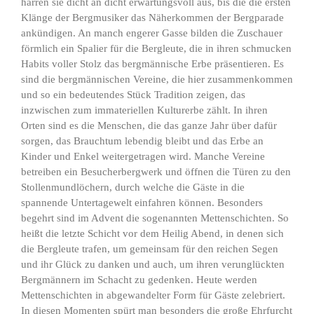
harren sie dicht an dicht erwartungsvoll aus, bis die die ersten
Klänge der Bergmusiker das Näherkommen der Bergparade
ankündigen. An manch engerer Gasse bilden die Zuschauer
förmlich ein Spalier für die Bergleute, die in ihren schmucken
Habits voller Stolz das bergmännische Erbe präsentieren. Es
sind die bergmännischen Vereine, die hier zusammenkommen
und so ein bedeutendes Stück Tradition zeigen, das
inzwischen zum immateriellen Kulturerbe zählt. In ihren
Orten sind es die Menschen, die das ganze Jahr über dafür
sorgen, das Brauchtum lebendig bleibt und das Erbe an
Kinder und Enkel weitergetragen wird. Manche Vereine
betreiben ein Besucherbergwerk und öffnen die Türen zu den
Stollenmundlöchern, durch welche die Gäste in die
spannende Untertagewelt einfahren können. Besonders
begehrt sind im Advent die sogenannten Mettenschichten. So
heißt die letzte Schicht vor dem Heilig Abend, in denen sich
die Bergleute trafen, um gemeinsam für den reichen Segen
und ihr Glück zu danken und auch, um ihren verunglückten
Bergmännern im Schacht zu gedenken. Heute werden
Mettenschichten in abgewandelter Form für Gäste zelebriert.
In diesen Momenten spürt man besonders die große Ehrfurcht