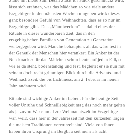
Stube mit Liebe zum Detail Stück für Stück geschmückt wird,
lässt sich erahnen, was das Mädchen so wie viele andere
Erzgebirger in den nächsten Wochen umgeben wird: dieses
ganz besondere Gefühl von Weihnachten, dass es so nur im
Erzgebirge gibt. Das „Männlwecken“ ist dabei eines der
Rituale in dieser wunderbaren Zeit, das in den
erzgebirgischen Familien von Generation zu Generation
weitergegeben wird. Manche behaupten, all das wäre fest in
der Genetik der Menschen hier verankert. Ein Anker ist der
Nussknacker für das Mädchen schon heute auf jeden Fall, so
wie er da steht, bodenständig und fest, begleitet er sie nun mit
seinem doch recht grimmigen Blick durch die Advents- und
Weihnachtszeit, die bis Lichtmess, am 2. Februar im neuen
Jahr, andauern wird.
Rituale sind wichtige Anker im Leben. Für die heutige Zeit
voller Unruhe und Schnelllebigkeit mag das noch mehr gelten
als je zuvor. Wer einmal zur Weihnachtszeit im Erzgebirge
war, weiß, dass hier in der Jahreszeit mit den kürzesten Tagen
die meisten Traditionen verwurzelt sind. Viele von ihnen
haben ihren Ursprung im Bergbau seit mehr als acht