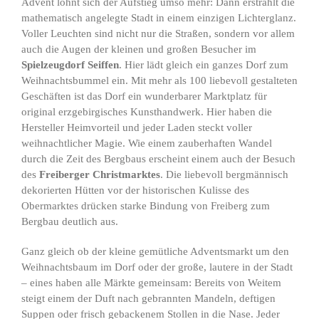
Advent lohnt sich der Aufstieg umso mehr: Dann erstrahlt die
mathematisch angelegte Stadt in einem einzigen Lichterglanz.
Voller Leuchten sind nicht nur die Straßen, sondern vor allem
auch die Augen der kleinen und großen Besucher im
Spielzeugdorf Seiffen
. Hier lädt gleich ein ganzes Dorf zum
Weihnachtsbummel ein. Mit mehr als 100 liebevoll gestalteten
Geschäften ist das Dorf ein wunderbarer Marktplatz für
original erzgebirgisches Kunsthandwerk. Hier haben die
Hersteller Heimvorteil und jeder Laden steckt voller
weihnachtlicher Magie. Wie einem zauberhaften Wandel
durch die Zeit des Bergbaus erscheint einem auch der Besuch
des
Freiberger Christmarktes
. Die liebevoll bergmännisch
dekorierten Hütten vor der historischen Kulisse des
Obermarktes drücken starke Bindung von Freiberg zum
Bergbau deutlich aus.
Ganz gleich ob der kleine gemütliche Adventsmarkt um den
Weihnachtsbaum im Dorf oder der große, lautere in der Stadt
– eines haben alle Märkte gemeinsam: Bereits von Weitem
steigt einem der Duft nach gebrannten Mandeln, deftigen
Suppen oder frisch gebackenem Stollen in die Nase. Jeder