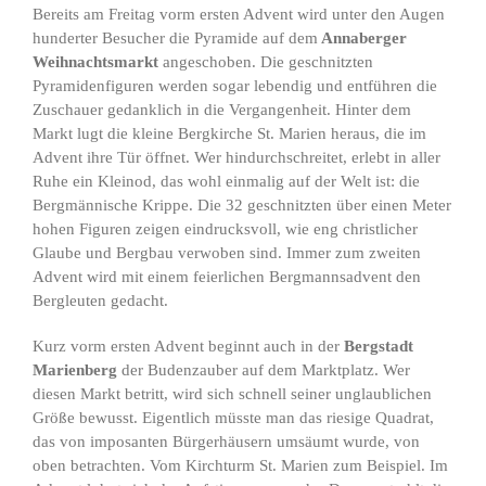
Bereits am Freitag vorm ersten Advent wird unter den Augen
hunderter Besucher die Pyramide auf dem
Annaberger
Weihnachtsmarkt
angeschoben. Die geschnitzten
Pyramidenfiguren werden sogar lebendig und entführen die
Zuschauer gedanklich in die Vergangenheit. Hinter dem
Markt lugt die kleine Bergkirche St. Marien heraus, die im
Advent ihre Tür öffnet. Wer hindurchschreitet, erlebt in aller
Ruhe ein Kleinod, das wohl einmalig auf der Welt ist: die
Bergmännische Krippe. Die 32 geschnitzten über einen Meter
hohen Figuren zeigen eindrucksvoll, wie eng christlicher
Glaube und Bergbau verwoben sind. Immer zum zweiten
Advent wird mit einem feierlichen Bergmannsadvent den
Bergleuten gedacht.
Kurz vorm ersten Advent beginnt auch in der
Bergstadt
Marienberg
der Budenzauber auf dem Marktplatz. Wer
diesen Markt betritt, wird sich schnell seiner unglaublichen
Größe bewusst. Eigentlich müsste man das riesige Quadrat,
das von imposanten Bürgerhäusern umsäumt wurde, von
oben betrachten. Vom Kirchturm St. Marien zum Beispiel. Im