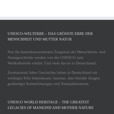
UNESCO-WELTERBE – DAS GRÖSSTE ERBE DER M
ENSCHHEIT UND MUTTER NATUR
Nur die bemerkenswertesten Zeugnisse der Menschheits- und
Naturgeschichte werden von der UNESCO zum
Weltkulturerbe erklärt. Und viele davon in Deutschland.
Zweitausend Jahre Geschichte haben in Deutschland ein
wichtiges Erbe hinterlassen: stumme, aber beredte Zeugen
großartiger Kulturleistungen und Naturphänomene.
UNESCO WORLD HERITAGE – THE GREATEST
LEGACIES OF MANKIND AND MOTHER NATURE