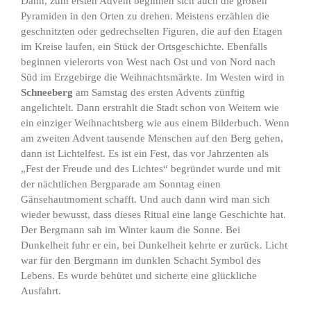
Dann, zum ersten Advent beginnen sich auch die großen
Pyramiden in den Orten zu drehen. Meistens erzählen die
geschnitzten oder gedrechselten Figuren, die auf den Etagen
im Kreise laufen, ein Stück der Ortsgeschichte. Ebenfalls
beginnen vielerorts von West nach Ost und von Nord nach
Süd im Erzgebirge die Weihnachtsmärkte. Im Westen wird in
Schneeberg
am Samstag des ersten Advents zünftig
angelichtelt. Dann erstrahlt die Stadt schon von Weitem wie
ein einziger Weihnachtsberg wie aus einem Bilderbuch. Wenn
am zweiten Advent tausende Menschen auf den Berg gehen,
dann ist Lichtelfest. Es ist ein Fest, das vor Jahrzenten als
„Fest der Freude und des Lichtes“ begründet wurde und mit
der nächtlichen Bergparade am Sonntag einen
Gänsehautmoment schafft. Und auch dann wird man sich
wieder bewusst, dass dieses Ritual eine lange Geschichte hat.
Der Bergmann sah im Winter kaum die Sonne. Bei
Dunkelheit fuhr er ein, bei Dunkelheit kehrte er zurück. Licht
war für den Bergmann im dunklen Schacht Symbol des
Lebens. Es wurde behütet und sicherte eine glückliche
Ausfahrt.