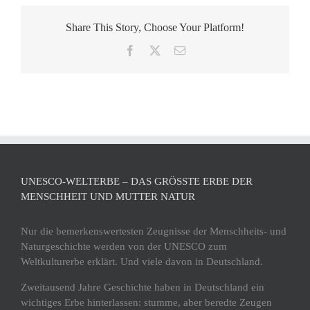
Share This Story, Choose Your Platform!
Facebook
X
E-
Mail
UNESCO-WELTERBE – DAS GRÖSSTE ERBE DER M
ENSCHHEIT UND MUTTER NATUR
Nur die bemerkenswertesten Zeugnisse der Menschheits- und
Naturgeschichte werden von der UNESCO zum
Weltkulturerbe erklärt. Und viele davon in Deutschland.
Zweitausend Jahre Geschichte haben in Deutschland ein
wichtiges Erbe hinterlassen: stumme, aber beredte Zeugen