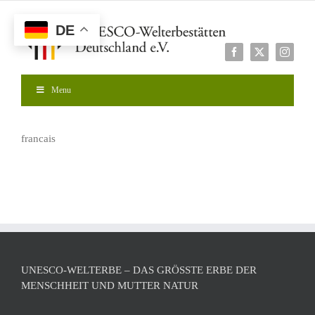
Zum
Inhalt
DE
springen
Facebook
X
Instagr
Menu
francais
UNESCO-WELTERBE – DAS GRÖSSTE ERBE DER M
ENSCHHEIT UND MUTTER NATUR