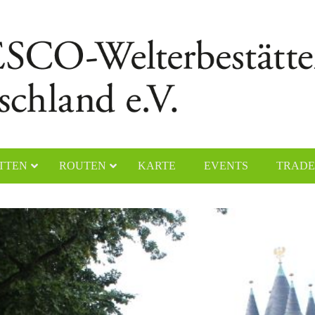
TTEN
ROUTEN
KARTE
EVENTS
TRADE
chener Dom
Naumburger Dom
yerer Dom
Klosteranlage Maulbronn
lfahrtskirche „Die Wies“
Kölner Dom
ster Lorsch
Klosterinsel Reichenau