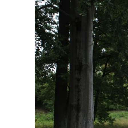
Dom
Hil