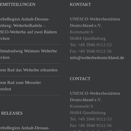
SEMITTEILUNGEN
KONTAKT
erbeRegion Anhalt-Dessau-
UNESCO-Welterbestätten
enberg: WelterbeRadeln –
Deutschland e.V.
CO-Welterbe auf zwei Rädern
Kornmarkt 6
ecken
06484 Quedlinburg
Tel. +49 3946 8112-53
lmtalradweg Weimars Welterbe
Fax +49 3946 8112-56
ecken
info@welterbedeutschland.de
dem Rad das Welterbe erkunden
CONTACT
dem Rad zum Messeler
enfest
UNESCO-Welterbestätten
Deutschland e.V.
Kornmarkt 6
06484 Quedlinburg
 RELEASES
Tel. +49 3946 8112-53
Fax +49 3946 8112-56
erbeRegion Anhalt-Dessau-