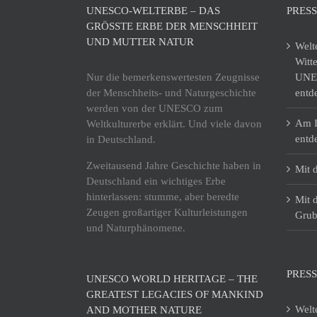
UNESCO-WELTERBE – DAS
PRES
GRÖSSTE ERBE DER MENSCHHEIT U
ND MUTTER NATUR
Welt
Witt
Nur die bemerkenswertesten Zeugnisse
UNES
der Menschheits- und Naturgeschichte
entd
werden von der UNESCO zum
Am I
Weltkulturerbe erklärt. Und viele davon
entd
in Deutschland.
Zweitausend Jahre Geschichte haben in
Mit 
Deutschland ein wichtiges Erbe
hinterlassen: stumme, aber beredte
Mit 
Zeugen großartiger Kulturleistungen
Grub
und Naturphänomene.
PRESS
UNESCO WORLD HERITAGE – THE
GREATEST LEGACIES OF MANKIND
Welt
AND MOTHER NATURE