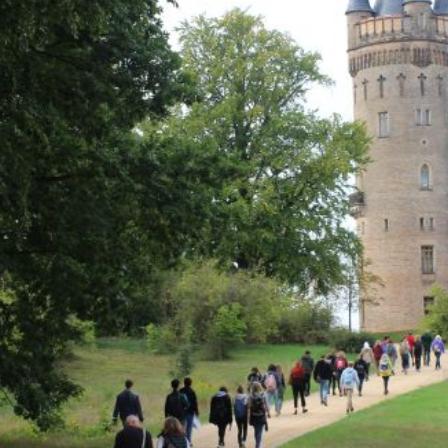
 und Michaeliskirche in
Karolingisches Westwerk und Civita
desheim
Corvey