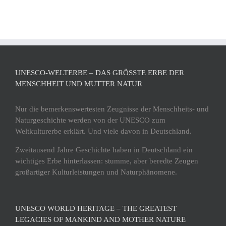
UNESCO-WELTERBE – DAS GRÖSSTE ERBE DER M
ENSCHHEIT UND MUTTER NATUR
Nur die bemerkenswertesten Zeugnisse der Menschheits- und
Naturgeschichte werden von der UNESCO zum
Weltkulturerbe erklärt. Und viele davon in Deutschland.
Zweitausend Jahre Geschichte haben in Deutschland ein
wichtiges Erbe hinterlassen: stumme, aber beredte Zeugen
großartiger Kulturleistungen und Naturphänomene.
UNESCO WORLD HERITAGE – THE GREATEST
LEGACIES OF MANKIND AND MOTHER NATURE