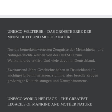
UNESCO-WELTERBE – DAS GRÖSSTE ERBE DER M
ENSCHHEIT UND MUTTER NATUR
Nur die bemerkenswertesten Zeugnisse der Menschheits- und
Naturgeschichte werden von der UNESCO zum
Weltkulturerbe erklärt. Und viele davon in Deutschland.
Zweitausend Jahre Geschichte haben in Deutschland ein
wichtiges Erbe hinterlassen: stumme, aber beredte Zeugen
großartiger Kulturleistungen und Naturphänomene.
UNESCO WORLD HERITAGE – THE GREATEST
LEGACIES OF MANKIND AND MOTHER NATURE