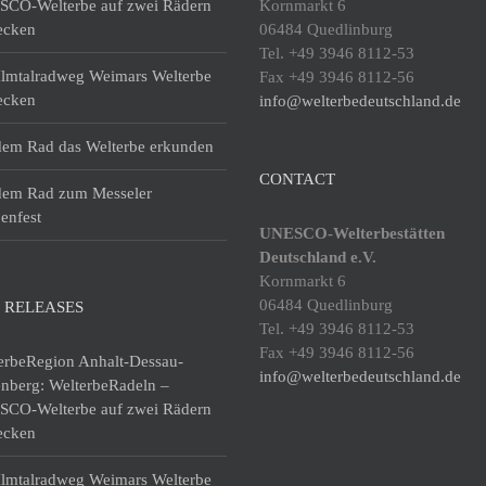
CO-Welterbe auf zwei Rädern
Kornmarkt 6
ecken
06484 Quedlinburg
Tel. +49 3946 8112-53
lmtalradweg Weimars Welterbe
Fax +49 3946 8112-56
ecken
info@welterbedeutschland.de
dem Rad das Welterbe erkunden
CONTACT
dem Rad zum Messeler
enfest
UNESCO-Welterbestätten
Deutschland e.V.
Kornmarkt 6
06484 Quedlinburg
 RELEASES
Tel. +49 3946 8112-53
Fax +49 3946 8112-56
erbeRegion Anhalt-Dessau-
info@welterbedeutschland.de
enberg: WelterbeRadeln –
CO-Welterbe auf zwei Rädern
ecken
lmtalradweg Weimars Welterbe