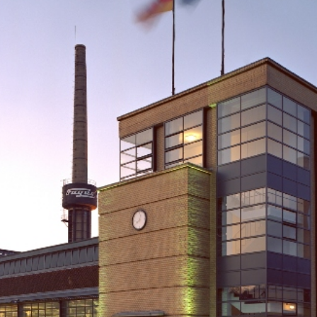
 und Michaeliskirche in
Karolingisches Westwerk und Civita
desheim
Corvey