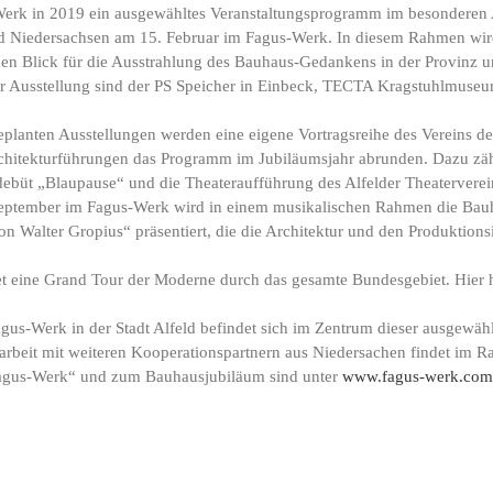
Werk in 2019 ein ausgewähltes Veranstaltungsprogramm im besonderen 
 Land Niedersachsen am 15. Februar im Fagus-Werk. In diesem Rahmen wi
den Blick für die Ausstrahlung des Bauhaus-Gedankens in der Provinz 
er Ausstellung sind der PS Speicher in Einbeck, TECTA Kragstuhlmuseu
planten Ausstellungen werden eine eigene Vortragsreihe des Vereins d
chitekturführungen das Programm im Jubiläumsjahr abrunden. Dazu zäh
büt „Blaupause“ und die Theateraufführung des Alfelder Theaterverei
eptember im Fagus-Werk wird in einem musikalischen Rahmen die Bauha
von Walter Gropius“ präsentiert, die die Architektur und den Produktio
et eine Grand Tour der Moderne durch das gesamte Bundesgebiet. Hier 
-Werk in der Stadt Alfeld befindet sich im Zentrum dieser ausgewähl
rbeit mit weiteren Kooperationspartnern aus Niedersachen findet im R
Fagus-Werk“ und zum Bauhausjubiläum sind unter
www.fagus-werk.com