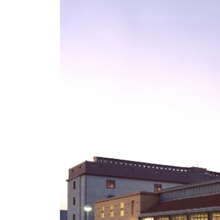
Dom
Hil