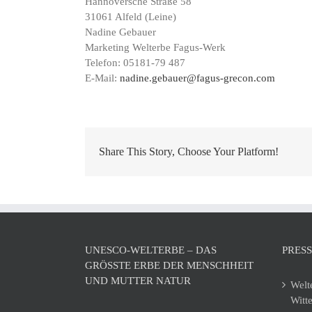
Hannoversche Straße 58
31061 Alfeld (Leine)
Nadine Gebauer
Marketing Welterbe Fagus-Werk
Telefon: 05181-79 487
E-Mail:
nadine.gebauer@fagus-grecon.com
Share This Story, Choose Your Platform!
UNESCO-WELTERBE – DAS
PRES
GRÖSSTE ERBE DER MENSCHHEIT U
ND MUTTER NATUR
Welt
Witt