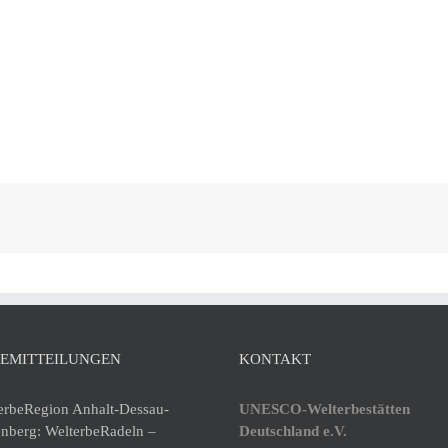
SEMITTEILUNGEN
KONTAKT
erbeRegion Anhalt-Dessau-
UNESCO-Welterbestätten
enberg: WelterbeRadeln –
Deutschland e.V.