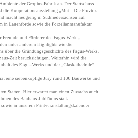
Ambiente der Gropius-Fabrik an. Der Startschuss
rd die Kooperationsausstellung „Mut – Die Provinz
und macht neugierig in Südniedersachsen auf
m in Lauenförde sowie die Porzellanmanufaktur
er Freunde und Förderer des Fagus-Werks,
len unter anderem Highlights wie die
ns über die Gründungsgeschichte des Fagus-Werks.
us-Zeit berücksichtigen. Weiterhin wird die
nsinhalt des Fagus-Werks und der „Glaskathedrale“
hat eine siebenköpfige Jury rund 100 Bauwerke und
ten Stätten. Hier erwartet man einen Zuwachs auch
ahmen des Bauhaus-Jubiläums statt.
sowie in unserem Printveranstaltungskalender