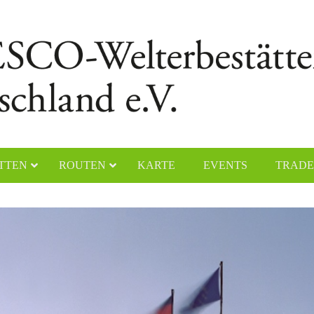
TTEN
ROUTEN
KARTE
EVENTS
TRADE
chener Dom
Naumburger Dom
yerer Dom
Klosteranlage Maulbronn
lfahrtskirche „Die Wies“
Kölner Dom
ster Lorsch
Klosterinsel Reichenau