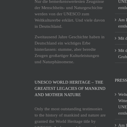
Nur die bemerkenswertesten Zeugnisse
UNES
der Menschheits- und Naturgeschichte
entd
werden von der UNESCO zum
Am I
Weltkulturerbe erklärt. Und viele davon
entd
in Deutschland.
Zweitausend Jahre Geschichte haben in
Mit 
Deutschland ein wichtiges Erbe
hinterlassen: stumme, aber beredte
Mit 
Zeugen großartiger Kulturleistungen
Grub
und Naturphänomene.
PRESS
UNESCO WORLD HERITAGE – THE
GREATEST LEGACIES OF MANKIND
Welt
AND MOTHER NATURE
Witt
UNES
Only the most outstanding testimonies
entd
to the history of mankind and nature are
granted the World Heritage title by
Am I