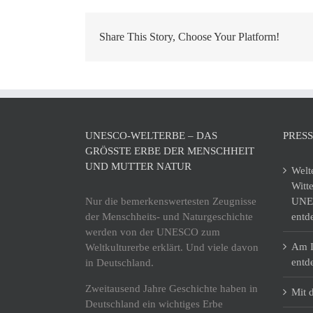
Share This Story, Choose Your Platform!
UNESCO-WELTERBE – DAS
PRES
GRÖSSTE ERBE DER MENSCHHEIT U
ND MUTTER NATUR
Welt
Witt
Nur die bemerkenswertesten Zeugnisse
UNES
der Menschheits- und Naturgeschichte
entd
werden von der UNESCO zum
Am I
Weltkulturerbe erklärt. Und viele davon
entd
in Deutschland.
Zweitausend Jahre Geschichte haben in
Mit 
Deutschland ein wichtiges Erbe