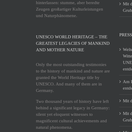
hinterlassen: stumme, aber beredte
Mit 
Zeugen großartiger Kulturleistungen
Grub
und Naturphänomene.
PRESS
UNESCO WORLD HERITAGE – THE
GREATEST LEGACIES OF MANKIND
Welt
AND MOTHER NATURE
Witt
UNES
Only the most outstanding testimonies
entd
to the history of mankind and nature are
granted the World Heritage title by
Am I
UNESCO. And many of them are in
entd
Germany.
Mit 
Two thousand years of history have left
behind a significant legacy in Germany:
Mit 
silent yet eloquent witnesses to
Grub
magnificent cultural achievements and
natural phenomena.