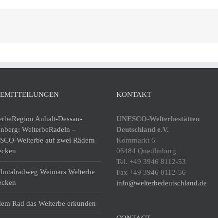
SEMITTEILUNGEN
KONTAKT
erbeRegion Anhalt-Dessau-
UNESCO-Welterbestätten
enberg: WelterbeRadeln –
Deutschland e.V.
CO-Welterbe auf zwei Rädern
Kornmarkt 6
ecken
06484 Quedlinburg
Tel. +49 3946 8112-53
lmtalradweg Weimars Welterbe
Fax +49 3946 8112-56
ecken
info@welterbedeutschland.de
dem Rad das Welterbe erkunden
CONTACT