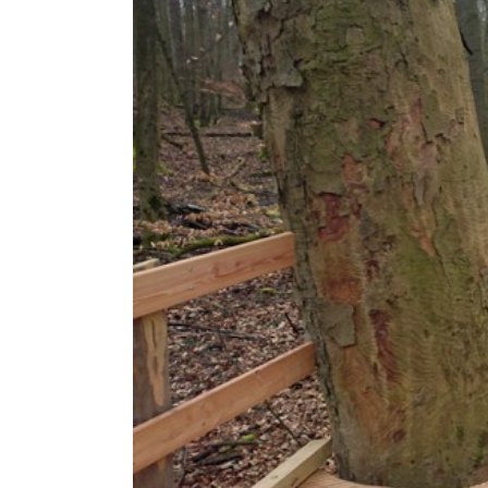
Dom
Hil