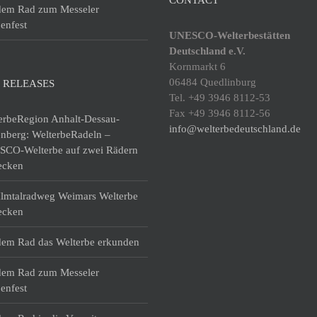
dem Rad zum Messeler
enfest
UNESCO-Welterbestätten
Deutschland e.V.
Kornmarkt 6
06484 Quedlinburg
 RELEASES
Tel. +49 3946 8112-53
Fax +49 3946 8112-56
erbeRegion Anhalt-Dessau-
info@welterbedeutschland.de
enberg: WelterbeRadeln –
CO-Welterbe auf zwei Rädern
ecken
lmtalradweg Weimars Welterbe
ecken
dem Rad das Welterbe erkunden
dem Rad zum Messeler
enfest