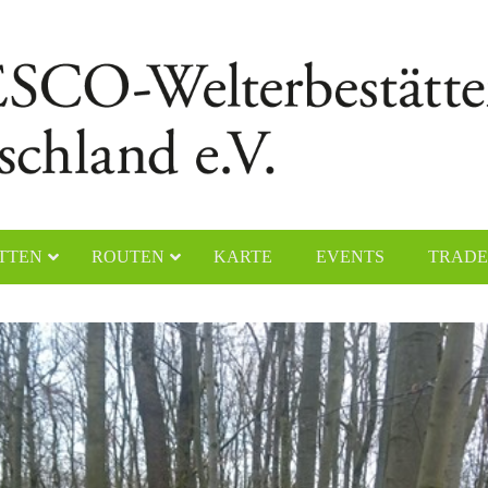
TTEN
ROUTEN
KARTE
EVENTS
TRADE
chener Dom
Naumburger Dom
yerer Dom
Klosteranlage Maulbronn
lfahrtskirche „Die Wies“
Kölner Dom
ster Lorsch
Klosterinsel Reichenau