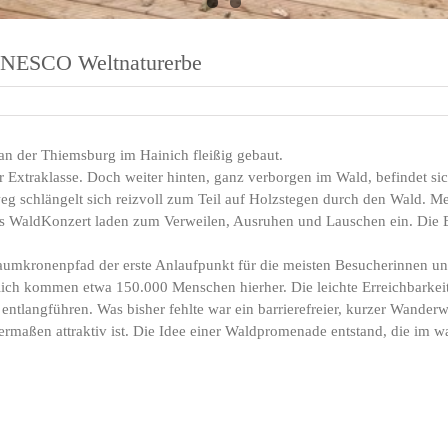
UNESCO Weltnaturerbe
n der Thiemsburg im Hainich fleißig gebaut.
er Extraklasse. Doch weiter hinten, ganz verborgen im Wald, befindet sich
g schlängelt sich reizvoll zum Teil auf Holzstegen durch den Wald. M
 WaldKonzert laden zum Verweilen, Ausruhen und Lauschen ein. Die E
aumkronenpfad der erste Anlaufpunkt für die meisten Besucherinnen 
ich kommen etwa 150.000 Menschen hierher. Die leichte Erreichbarkeit 
 entlangführen. Was bisher fehlte war ein barrierefreier, kurzer Wand
ermaßen attraktiv ist. Die Idee einer Waldpromenade entstand, die im 