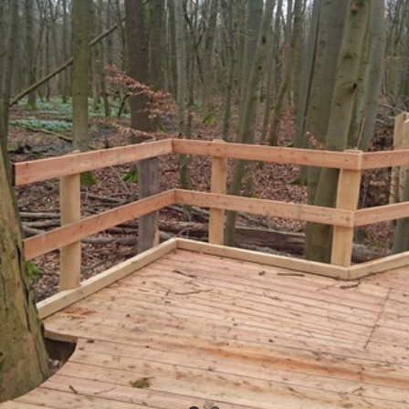
 und Michaeliskirche in
Karolingisches Westwerk und Civita
desheim
Corvey