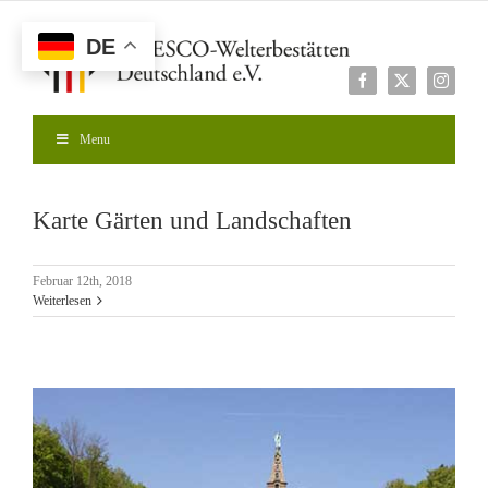
Zum
Inhalt
DE
springen
Facebook
X
Instagr
Menu
Karte Gärten und Landschaften
Februar 12th, 2018
Weiterlesen