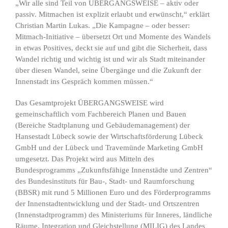
„Wir alle sind Teil von ÜBERGANGSWEISE – aktiv oder
passiv. Mitmachen ist explizit erlaubt und erwünscht,“ erklärt
Christian Martin Lukas. „Die Kampagne – oder besser:
Mitmach-Initiative – übersetzt Ort und Momente des Wandels
in etwas Positives, deckt sie auf und gibt die Sicherheit, dass
Wandel richtig und wichtig ist und wir als Stadt miteinander
über diesen Wandel, seine Übergänge und die Zukunft der
Innenstadt ins Gespräch kommen müssen.“
Das Gesamtprojekt ÜBERGANGSWEISE wird
gemeinschaftlich vom Fachbereich Planen und Bauen
(Bereiche Stadtplanung und Gebäudemanagement) der
Hansestadt Lübeck sowie der Wirtschaftsförderung Lübeck
GmbH und der Lübeck und Travemünde Marketing GmbH
umgesetzt. Das Projekt wird aus Mitteln des
Bundesprogramms „Zukunftsfähige Innenstädte und Zentren“
des Bundesinstituts für Bau-, Stadt- und Raumforschung
(BBSR) mit rund 5 Millionen Euro und des Förderprogramms
der Innenstadtentwicklung und der Stadt- und Ortszentren
(Innenstadtprogramm) des Ministeriums für Inneres, ländliche
Räume, Integration und Gleichstellung (MILIG) des Landes