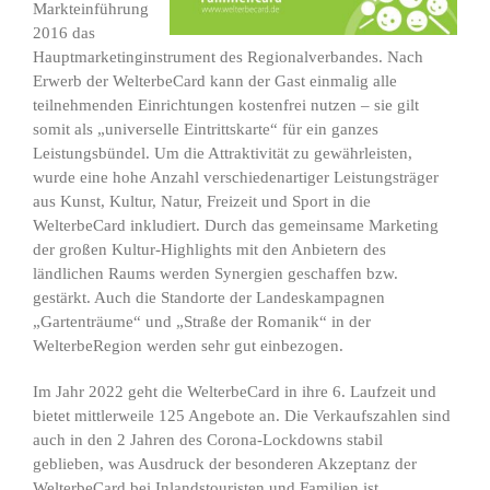
Markteinführung
2016 das
Hauptmarketinginstrument des Regionalverbandes. Nach
Erwerb der WelterbeCard kann der Gast einmalig alle
teilnehmenden Einrichtungen kostenfrei nutzen – sie gilt
somit als „universelle Eintrittskarte“ für ein ganzes
Leistungsbündel. Um die Attraktivität zu gewährleisten,
wurde eine hohe Anzahl verschiedenartiger Leistungsträger
aus Kunst, Kultur, Natur, Freizeit und Sport in die
WelterbeCard inkludiert. Durch das gemeinsame Marketing
der großen Kultur-Highlights mit den Anbietern des
ländlichen Raums werden Synergien geschaffen bzw.
gestärkt. Auch die Standorte der Landeskampagnen
„Gartenträume“ und „Straße der Romanik“ in der
WelterbeRegion werden sehr gut einbezogen.
Im Jahr 2022 geht die WelterbeCard in ihre 6. Laufzeit und
bietet mittlerweile 125 Angebote an. Die Verkaufszahlen sind
auch in den 2 Jahren des Corona-Lockdowns stabil
geblieben, was Ausdruck der besonderen Akzeptanz der
WelterbeCard bei Inlandstouristen und Familien ist.