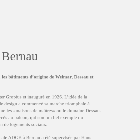
t Bernau
i, les bâtiments d’origine de Weimar, Dessau et
ter Gropius et inauguré en 1926. L’idée de la
t le design a commencé sa marche triomphale à
que les «maisons de maîtres» ou le domaine Dessau-
cès au balcon, qui sont un bel exemple du
on de logements sociaux.
icale ADGB à Bernau a été supervisée par Hans