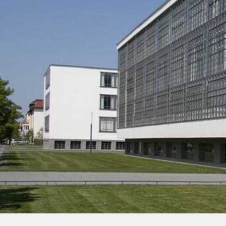
Dom
Hil