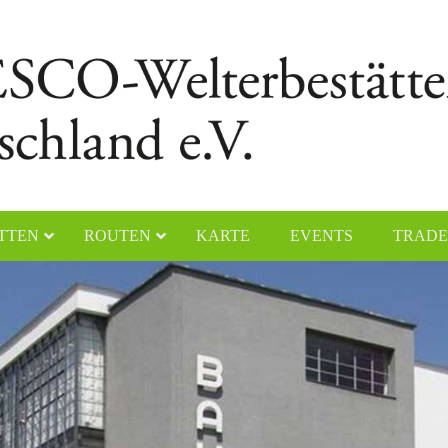
TTEN
ROUTEN
KARTE
EVENTS
TRADE
chener Dom
Naumburger Dom
yerer Dom
Klosteranlage Maulbronn
lfahrtskirche „Die Wies“
Kölner Dom
ster Lorsch
Klosterinsel Reichenau