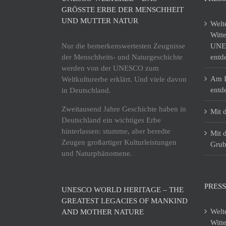
GRÖSSTE ERBE DER MENSCHHEIT U
ND MUTTER NATUR
Welt
Witt
Nur die bemerkenswertesten Zeugnisse
UNES
der Menschheits- und Naturgeschichte
entd
werden von der UNESCO zum
Am I
Weltkulturerbe erklärt. Und viele davon
entd
in Deutschland.
Zweitausend Jahre Geschichte haben in
Mit 
Deutschland ein wichtiges Erbe
hinterlassen: stumme, aber beredte
Mit 
Zeugen großartiger Kulturleistungen
Grub
und Naturphänomene.
PRESS
UNESCO WORLD HERITAGE – THE
GREATEST LEGACIES OF MANKIND
Welt
AND MOTHER NATURE
Witt