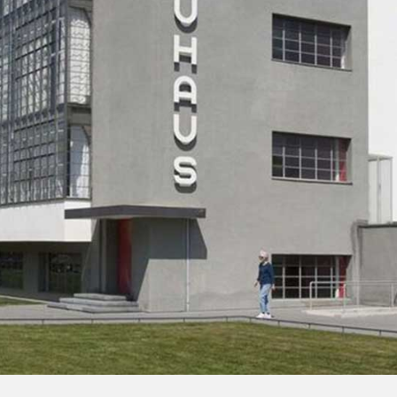
 und Michaeliskirche in
Karolingisches Westwerk und Civita
desheim
Corvey