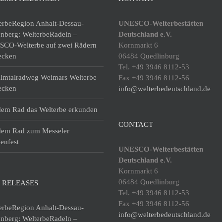
erbeRegion Anhalt-Dessau-
UNESCO-Welterbestätten
enberg: WelterbeRadeln –
Deutschland e.V.
CO-Welterbe auf zwei Rädern
Kornmarkt 6
ecken
06484 Quedlinburg
Tel. +49 3946 8112-53
lmtalradweg Weimars Welterbe
Fax +49 3946 8112-56
ecken
info@welterbedeutschland.de
dem Rad das Welterbe erkunden
CONTACT
dem Rad zum Messeler
enfest
UNESCO-Welterbestätten
Deutschland e.V.
Kornmarkt 6
06484 Quedlinburg
 RELEASES
Tel. +49 3946 8112-53
Fax +49 3946 8112-56
erbeRegion Anhalt-Dessau-
info@welterbedeutschland.de
enberg: WelterbeRadeln –