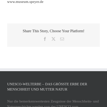
www.museum.speyer.de
Share This Story, Choose Your Platform!
Facebook
X
E-
Mail
UNESCO-WELTERBE – DAS GRÖSSTE ERBE DER M
ENSCHHEIT UND MUTTER NATUR
Nur die bemerkenswertesten Zeugnisse der Menschheits- und
Naturgeschichte werden von der UNESCO zum