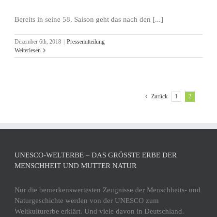
Bereits in seine 58. Saison geht das nach den [...]
Dezember 6th, 2018
|
Pressemitteilung
Weiterlesen
1
2
Zurück
UNESCO-WELTERBE – DAS GRÖSSTE ERBE DER M
ENSCHHEIT UND MUTTER NATUR
Nur die bemerkenswertesten Zeugnisse der Menschheits- und
Naturgeschichte werden von der UNESCO zum
Weltkulturerbe erklärt. Und viele davon in Deutschland.