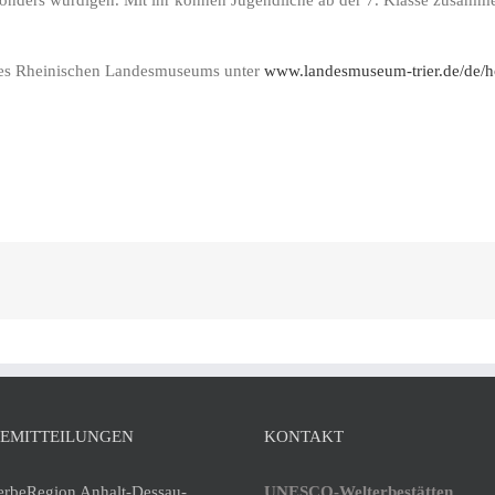
des Rheinischen Landesmuseums unter
www.landesmuseum-trier.de/de/h
SEMITTEILUNGEN
KONTAKT
erbeRegion Anhalt-Dessau-
UNESCO-Welterbestätten