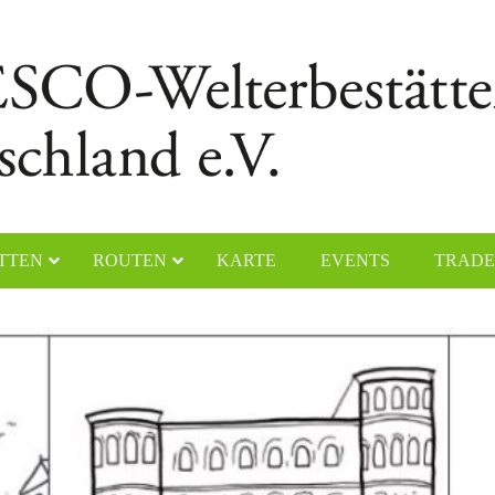
TTEN
ROUTEN
KARTE
EVENTS
TRADE
chener Dom
Naumburger Dom
yerer Dom
Klosteranlage Maulbronn
lfahrtskirche „Die Wies“
Kölner Dom
ster Lorsch
Klosterinsel Reichenau