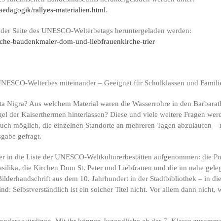
dagogik/rallyes-materialien.html
.
 der Seite des UNESCO-Welterbetags heruntergeladen werden:
ische-baudenkmaler-dom-und-liebfrauenkirche-trier
NESCO-Welterbes miteinander – Geeignet für Schulklassen und Famili
orta Nigra? Aus welchem Material waren die Wasserrohre in den Barbar
gel der Kaiserthermen hinterlassen? Diese und viele weitere Fragen we
 auch möglich, die einzelnen Standorte an mehreren Tagen abzulaufen – 
gabe gefragt.
in die Liste der UNESCO-Weltkulturerbestätten aufgenommen: die Port
ilika, die Kirchen Dom St. Peter und Liebfrauen und die im nahe gelege
lderhandschrift aus dem 10. Jahrhundert in der Stadtbibliothek – in
d: Selbstverständlich ist ein solcher Titel nicht. Vor allem dann nich
nders würdigen. Mit ihr können Jugendliche ab der 7. Klasse zusammen