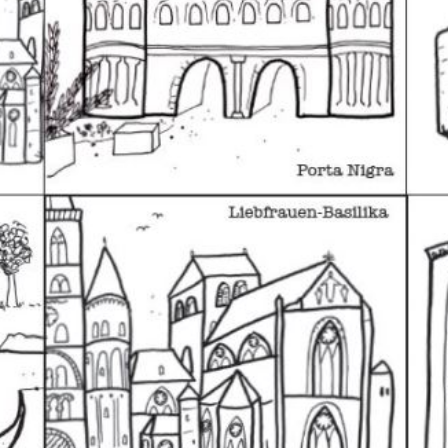
 und Michaeliskirche in
Karolingisches Westwerk und Civita
desheim
Corvey