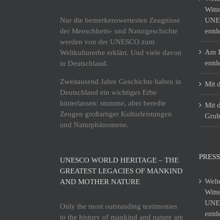
Witt
Nur die bemerkenswertesten Zeugnisse
UNES
der Menschheits- und Naturgeschichte
entd
werden von der UNESCO zum
Am I
Weltkulturerbe erklärt. Und viele davon
entd
in Deutschland.
Zweitausend Jahre Geschichte haben in
Mit 
Deutschland ein wichtiges Erbe
hinterlassen: stumme, aber beredte
Mit 
Zeugen großartiger Kulturleistungen
Grub
und Naturphänomene.
PRESS
UNESCO WORLD HERITAGE – THE
GREATEST LEGACIES OF MANKIND
Welt
AND MOTHER NATURE
Witt
UNES
Only the most outstanding testimonies
entd
to the history of mankind and nature are