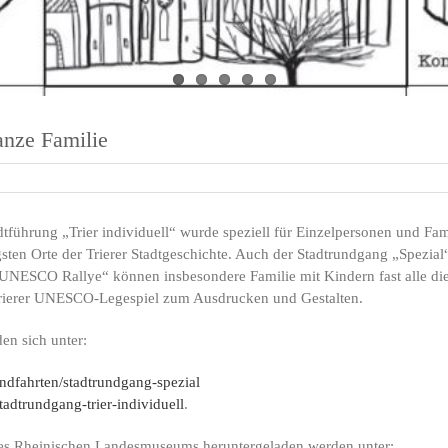
anze Familie
führung „Trier individuell“ wurde speziell für Einzelpersonen und Fam
igsten Orte der Trierer Stadtgeschichte. Auch der Stadtrundgang „Spezi
r UNESCO Rallye“ können insbesondere Familie mit Kindern fast alle d
Trierer UNESCO-Legespiel zum Ausdrucken und Gestalten.
en sich unter:
undfahrten/stadtrundgang-spezial
tadtrundgang-trier-individuell
.
des Rheinischen Landesmuseums heruntergeladen werden unter: