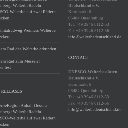
enberg: WelterbeRadeln –
Deutschland e.V.
CO-Welterbe auf zwei Rädern
Kornmarkt 6
ecken
06484 Quedlinburg
Tel. +49 3946 8112-53
lmtalradweg Weimars Welterbe
Fax +49 3946 8112-56
ecken
info@welterbedeutschland.de
dem Rad das Welterbe erkunden
CONTACT
dem Rad zum Messeler
enfest
UNESCO-Welterbestätten
Deutschland e.V.
Kornmarkt 6
06484 Quedlinburg
 RELEASES
Tel. +49 3946 8112-53
Fax +49 3946 8112-56
erbeRegion Anhalt-Dessau-
info@welterbedeutschland.de
enberg: WelterbeRadeln –
CO-Welterbe auf zwei Rädern
ecken