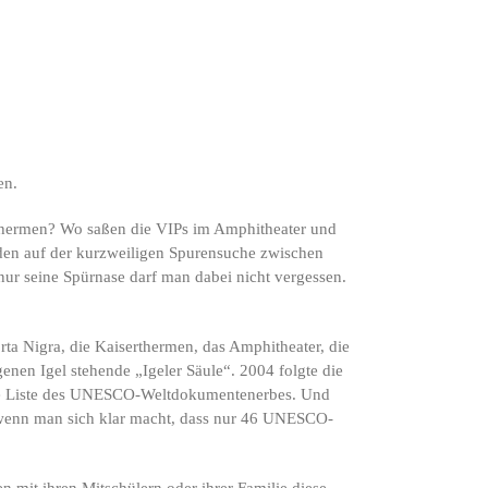
en.
athermen? Wo saßen die VIPs im Amphitheater und
rden auf der kurzweiligen Spurensuche zwischen
nur seine Spürnase darf man dabei nicht vergessen.
a Nigra, die Kaiserthermen, das Amphitheater, die
nen Igel stehende „Igeler Säule“. 2004 folgte die
 die Liste des UNESCO-Weltdokumentenerbes. Und
t, wenn man sich klar macht, dass nur 46 UNESCO-
 mit ihren Mitschülern oder ihrer Familie diese