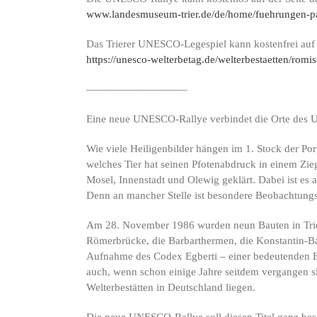
www.landesmuseum-trier.de/de/home/fuehrungen-pae
Das Trierer UNESCO-Legespiel kann kostenfrei auf
https://unesco-welterbetag.de/welterbestaetten/rom
—————————–
Eine neue UNESCO-Rallye verbindet die Orte des U
Wie viele Heiligenbilder hängen im 1. Stock der P
welches Tier hat seinen Pfotenabdruck in einem Zie
Mosel, Innenstadt und Olewig geklärt. Dabei ist es
Denn an mancher Stelle ist besondere Beobachtungs
Am 28. November 1986 wurden neun Bauten in Trier 
Römerbrücke, die Barbarthermen, die Konstantin-Bas
Aufnahme des Codex Egberti – einer bedeutenden Bi
auch, wenn schon einige Jahre seitdem vergangen sin
Welterbestätten in Deutschland liegen.
Die neue UNESCO-Rallye soll diesen Titel ganz beso