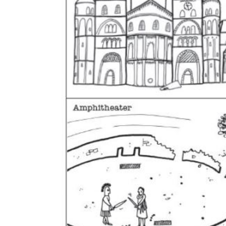
Dom
Hil