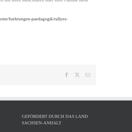
ome/fuehrungen-paedagogik/rallyes-
Facebook
X
E-
Mail
GEFÖRDERT DURCH DAS LAND
SACHSEN-ANHALT