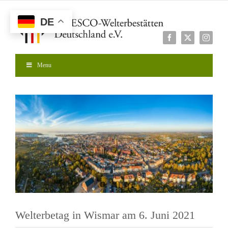
Zum
Inhalt
DE
springen
Facebook
X
Instagr
Menu
Zeige
grösseres
Bild
Welterbetag in Wismar am 6. Juni 2021